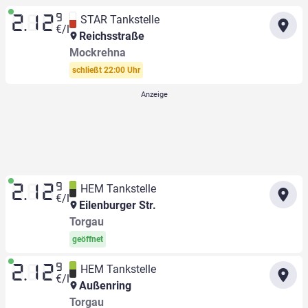
9
STAR Tankstelle
2.12
€/l
Reichsstraße
Mockrehna
schließt 22:00 Uhr
9
HEM Tankstelle
2.12
€/l
Eilenburger Str.
Torgau
geöffnet
9
HEM Tankstelle
2.12
€/l
Außenring
Torgau