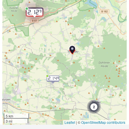
9
2.12
2.14
9
2
5 km
3 mi
Leaflet
|
©
OpenStreetMap contributors