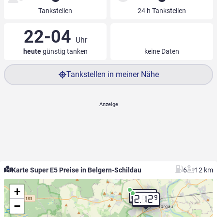
Tankstellen
24 h Tankstellen
22-04
Uhr
heute
günstig tanken
keine Daten
Tankstellen in meiner Nähe
Karte Super E5 Preise in Belgern-Schildau
6
12 km
+
9
2.12
9
2.12
−