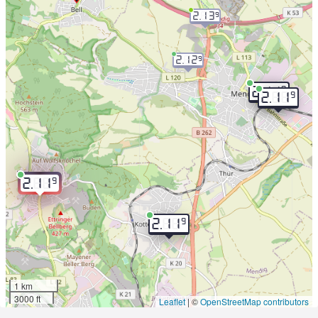
2.13
9
2.12
9
9
2.11
9
2.11
9
2.11
9
2.11
1 km
3000 ft
Leaflet
|
©
OpenStreetMap contributors