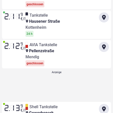
geschlossen
9
Tankstelle
2.11
€/l
Hausener Straße
Kottenheim
24 h
9
AVIA Tankstelle
2.12
€/l
Pellenzstraße
Mendig
geschlossen
9
Shell Tankstelle
2.13
€/l
Gewerbepark