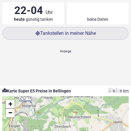
22-04
Uhr
heute
günstig tanken
keine Daten
Tankstellen in meiner Nähe
Karte Super E5 Preise in Bellingen
6
6 km
2.07
9
+
−