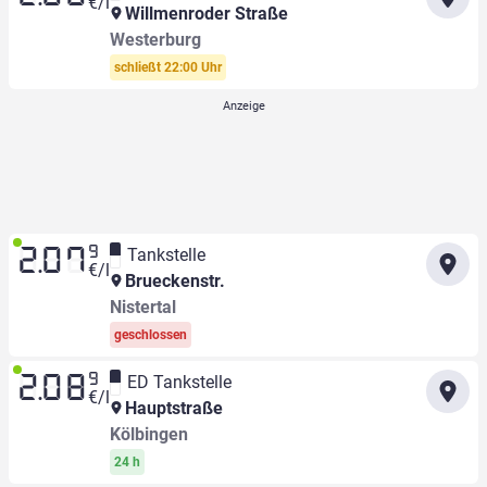
€/l
Willmenroder Straße
Westerburg
schließt 22:00 Uhr
9
Tankstelle
2.07
€/l
Brueckenstr.
Nistertal
geschlossen
9
ED Tankstelle
2.08
€/l
Hauptstraße
Kölbingen
24 h