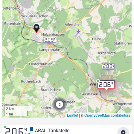
2.09
9
2.08
9
9
2.06
2
2 km
1 mi
Leaflet
|
©
OpenStreetMap contributors
9
ARAL Tankstelle
2.06