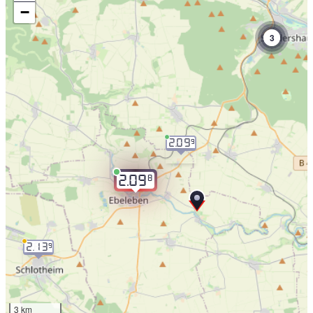
−
3
2.09
9
8
2.09
2.13
9
3 km