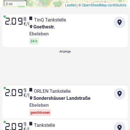
2 mi
Leaflet
|
©
OpenStreetMap contributors
8
TinQ Tankstelle
2.09
€/l
Goethestr.
Ebeleben
24 h
9
ORLEN Tankstelle
2.09
€/l
Sondershäuser Landstraße
Ebeleben
geschlossen
9
Tankstelle
2.09
€/l