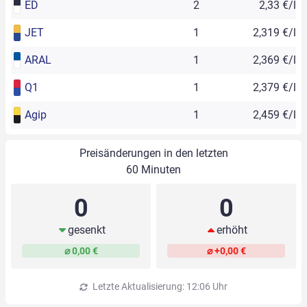
ED
2
2,33 €/l
JET
1
2,319 €/l
ARAL
1
2,369 €/l
Q1
1
2,379 €/l
Agip
1
2,459 €/l
Preisänderungen in den letzten
60 Minuten
0
0
gesenkt
erhöht
⌀ 0,00 €
⌀ +0,00 €
Letzte Aktualisierung: 12:06 Uhr