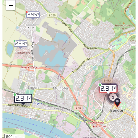
−
2.45
9
2.33
9
9
2.31
2
9
2.31
500 m