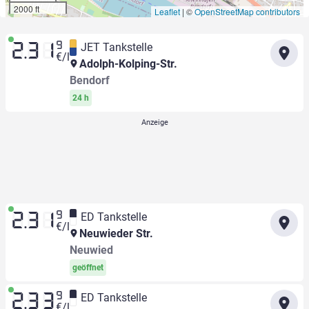
2000 ft
Leaflet
|
©
OpenStreetMap contributors
9
JET Tankstelle
2.31
€/l
Adolph-Kolping-Str.
Bendorf
24 h
9
ED Tankstelle
2.31
€/l
Neuwieder Str.
Neuwied
geöffnet
9
ED Tankstelle
2.33
€/l