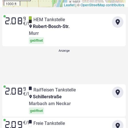
1000 ft
Leaflet
|
©
OpenStreetMap contributors
9
HEM Tankstelle
2.08
€/l
Robert-Bosch-Str.
Murr
geöffnet
9
Raiffeisen Tankstelle
2.08
€/l
Schillerstraße
Marbach am Neckar
geöffnet
€/l
Freie Tankstelle
2.09