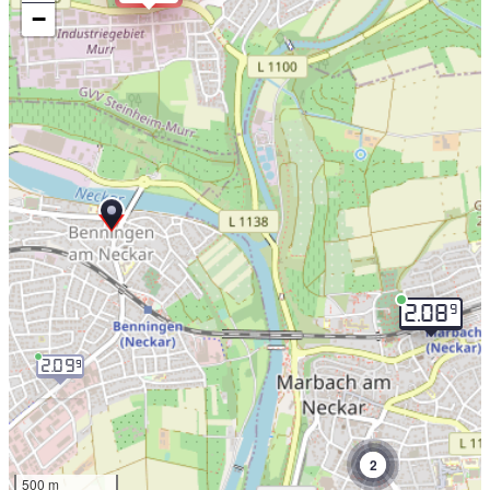
−
9
2.08
2.09
9
2
500 m