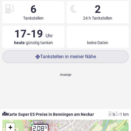
6
2
Tankstellen
24 h Tankstellen
17-19
Uhr
heute
günstig tanken
keine Daten
Tankstellen in meiner Nähe
Karte Super E5 Preise in Benningen am Neckar
6
1 km
2.10
9
+
9
2.08