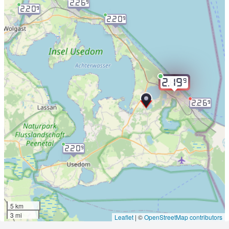
2.26
9
2.20
9
2.20
9
9
2.19
2.26
9
2.20
9
5 km
3 mi
Leaflet
|
©
OpenStreetMap contributors