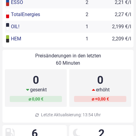
ESSO
2
2,21 €/l
TotalEnergies
2
2,27 €/l
OIL!
1
2,199 €/l
HEM
1
2,209 €/l
Preisänderungen in den letzten
60 Minuten
0
0
gesenkt
erhöht
⌀ 0,00 €
⌀ +0,00 €
Letzte Aktualisierung: 13:54 Uhr
6
2