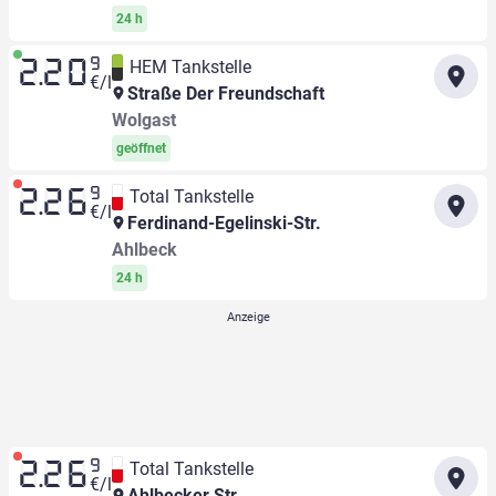
24 h
9
HEM Tankstelle
2.20
€/l
Straße Der Freundschaft
Wolgast
geöffnet
9
Total Tankstelle
2.26
€/l
Ferdinand-Egelinski-Str.
Ahlbeck
24 h
9
Total Tankstelle
2.26
€/l
Ahlbecker Str.