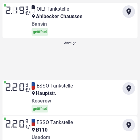
9
OIL! Tankstelle
2.19
€/l
Ahlbecker Chaussee
Bansin
geöffnet
9
ESSO Tankstelle
2.20
€/l
Hauptstr.
Koserow
geöffnet
9
ESSO Tankstelle
2.20
€/l
B110
Usedom