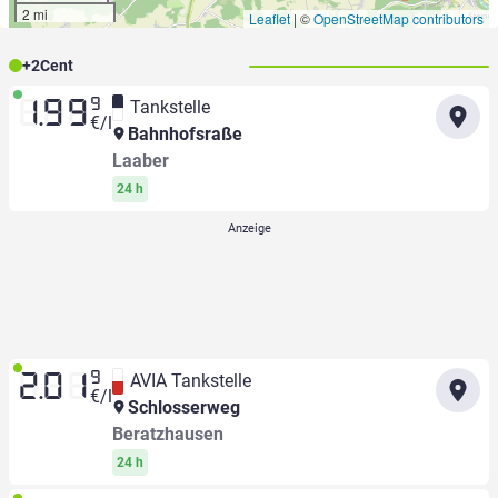
2 mi
Leaflet
|
©
OpenStreetMap contributors
+
2
Cent
9
Tankstelle
1.99
€/l
Bahnhofsraße
Laaber
24 h
9
AVIA Tankstelle
2.01
€/l
Schlosserweg
Beratzhausen
24 h