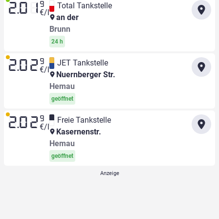
9
Total Tankstelle
2.01
€/l
an der
Brunn
24 h
9
JET Tankstelle
2.02
€/l
Nuernberger Str.
Hemau
geöffnet
9
Freie Tankstelle
2.02
€/l
Kasernenstr.
Hemau
geöffnet