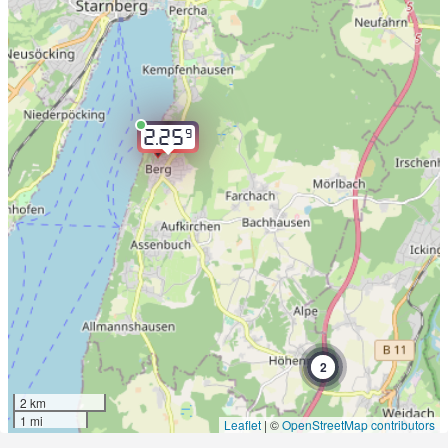
9
2.25
2
2 km
1 mi
Leaflet
|
©
OpenStreetMap contributors