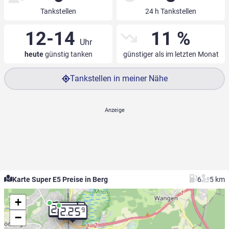
Tankstellen
24 h Tankstellen
12-14
11 %
Uhr
heute
günstig tanken
günstiger als im letzten Monat
Tankstellen in meiner Nähe
Karte Super E5 Preise in Berg
6
5 km
+
9
9
2.25
2.25
9
2.25
−