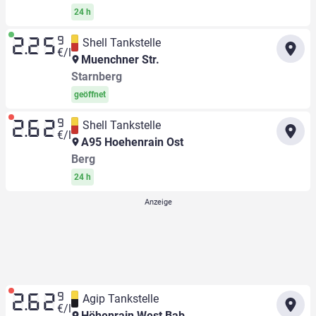
24 h
9
Shell Tankstelle
2.25
€/l
Muenchner Str.
Starnberg
geöffnet
9
Shell Tankstelle
2.62
€/l
A95 Hoehenrain Ost
Berg
24 h
9
Agip Tankstelle
2.62
€/l
Höhenrain West Bab