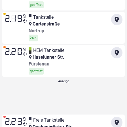
geöffnet
9
Tankstelle
2.19
€/l
Gartenstraße
Nortrup
24 h
9
HEM Tankstelle
2.20
€/l
Haselünner Str.
Fürstenau
geöffnet
9
Freie Tankstelle
2.23
€/l
Quakenbrücker Str.