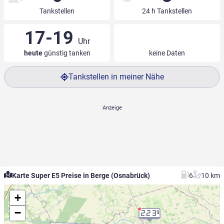
Tankstellen
24 h Tankstellen
17-19
Uhr
heute
günstig tanken
keine Daten
Tankstellen in meiner Nähe
Karte Super E5 Preise in Berge (Osnabrück)
6
10 km
+
−
2.23
9