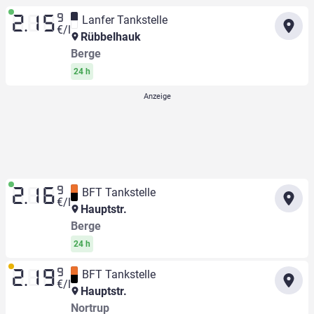
9
Lanfer Tankstelle
2.15
€/l
Rübbelhauk
Berge
24 h
9
BFT Tankstelle
2.16
€/l
Hauptstr.
Berge
24 h
9
BFT Tankstelle
2.19
€/l
Hauptstr.
Nortrup