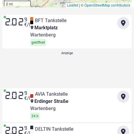
2 mi
Leaflet
|
©
OpenStreetMap contributors
9
BFT Tankstelle
2.02
€/l
Marktplatz
Wartenberg
geöffnet
9
AVIA Tankstelle
2.02
€/l
Erdinger Straße
Wartenberg
24 h
9
DELTIN Tankstelle
2.02
€/l