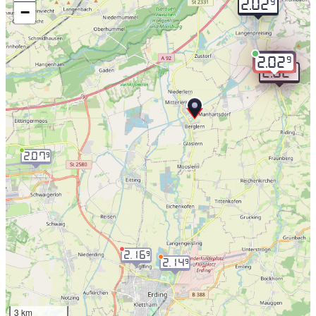
9
2.02
−
9
2.02
9
2.02
2.07
9
2.16
9
2.14
9
3 km