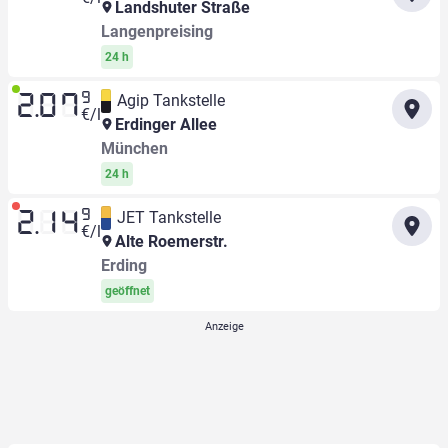
Landshuter Straße
Langenpreising
24 h
9
Agip Tankstelle
2.07
€/l
Erdinger Allee
München
24 h
9
JET Tankstelle
2.14
€/l
Alte Roemerstr.
Erding
geöffnet