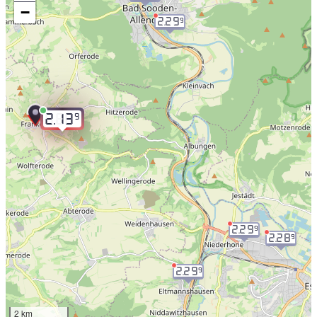
−
2.29
9
9
2.13
2.29
9
2.28
9
2.29
9
2 km