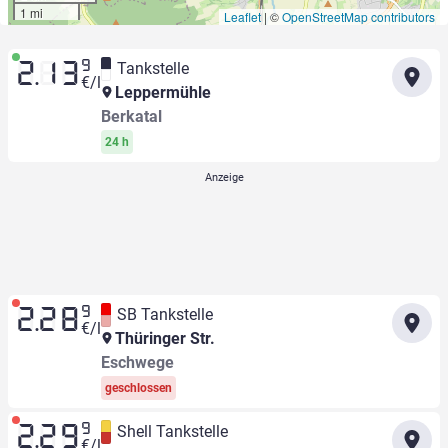
1 mi
Leaflet
|
©
OpenStreetMap contributors
9
Tankstelle
2.13
€/l
Leppermühle
Berkatal
24 h
9
SB Tankstelle
2.28
€/l
Thüringer Str.
Eschwege
geschlossen
9
Shell Tankstelle
2.29
€/l