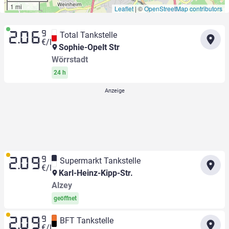
1 mi
Leaflet
|
©
OpenStreetMap contributors
9
Total Tankstelle
2.06
€/l
Sophie-Opelt Str
Wörrstadt
24 h
9
Supermarkt Tankstelle
2.09
€/l
Karl-Heinz-Kipp-Str.
Alzey
geöffnet
9
BFT Tankstelle
2.09
€/l