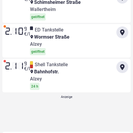
Schimsheimer Straße
Wallertheim
geöffnet
9
ED Tankstelle
2.10
€/l
Wormser Straße
Alzey
geöffnet
9
Shell Tankstelle
2.11
€/l
Bahnhofstr.
Alzey
24 h