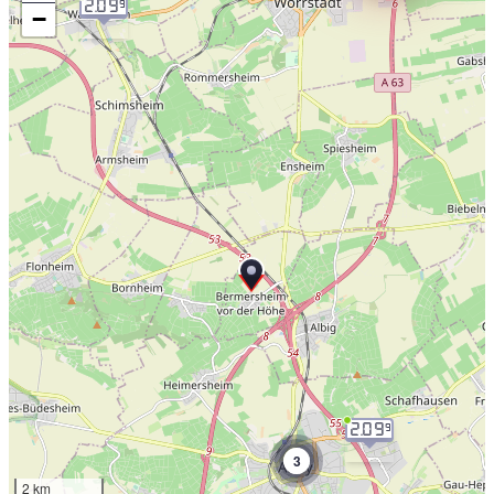
2.09
9
−
2.09
9
3
2 km