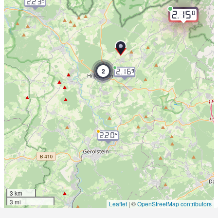
2.23
9
0
2.15
2
2.16
9
2.20
9
3 km
3 mi
Leaflet
|
©
OpenStreetMap contributors