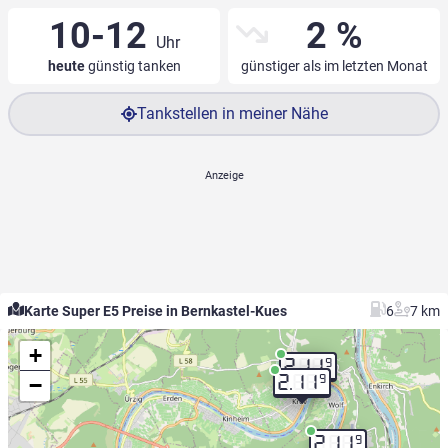
10-12
2 %
Uhr
heute
günstig tanken
günstiger als im letzten Monat
Tankstellen in meiner Nähe
Karte Super E5 Preise in Bernkastel-Kues
6
7 km
+
9
2.11
−
9
2.11
9
2.11