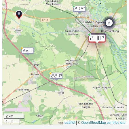
2.19
9
2
9
2.18
2.21
9
2.21
9
2 km
1 mi
Leaflet
|
©
OpenStreetMap contributors