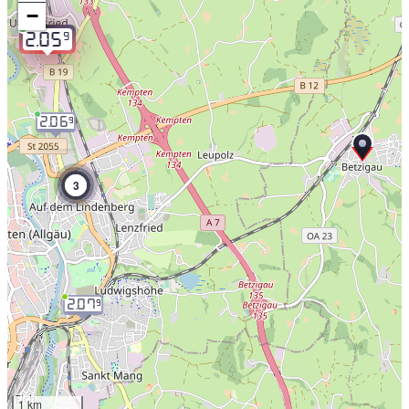
−
9
2.05
2.06
9
3
2.07
9
1 km