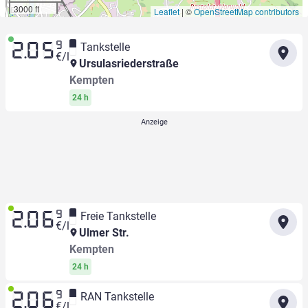
3000 ft
Leaflet
|
©
OpenStreetMap contributors
9
Tankstelle
2.05
€/l
Ursulasriederstraße
Kempten
24 h
9
Freie Tankstelle
2.06
€/l
Ulmer Str.
Kempten
24 h
9
RAN Tankstelle
2.06
€/l