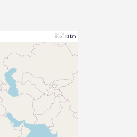
6
3 km