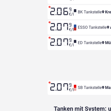
2.06
9
BK Tankstelle
Kre
€/l
2.07
9
ESSO Tankstelle
€/l
2.07
9
ED Tankstelle
Mün
€/l
2.07
9
SB Tankstelle
Max
€/l
Tanken mit System: un