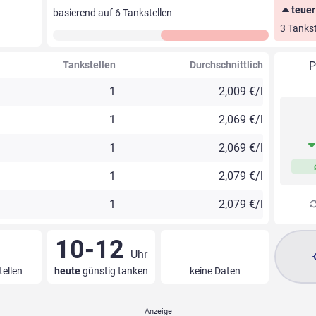
teuer
basierend auf
6
Tankstellen
3 Tankst
Tankstellen
Durchschnittlich
P
1
2,009 €/l
1
2,069 €/l
1
2,069 €/l
1
2,079 €/l
1
2,079 €/l
10-12
Uhr
tellen
heute
günstig tanken
keine Daten