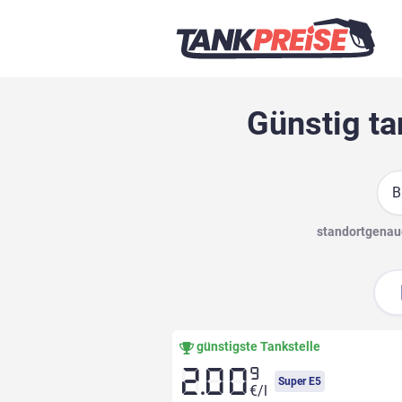
Günstig ta
Suc
standortgenaue
günstigste Tankstelle
9
2.00
Super E5
€/l