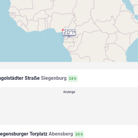
2.07
9
ngolstädter Straße
Siegenburg
24 h
egensburger Torplatz
Abensberg
24 h