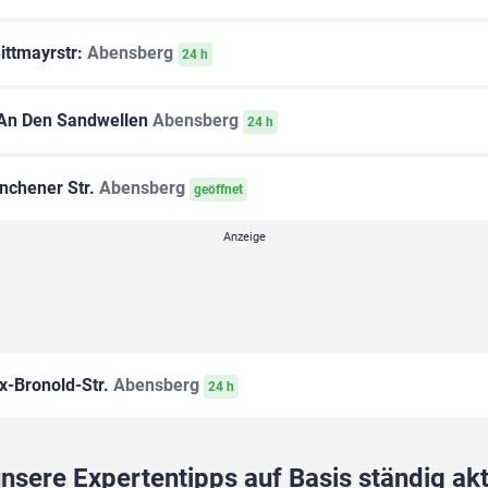
ittmayrstr:
Abensberg
24 h
An Den Sandwellen
Abensberg
24 h
chener Str.
Abensberg
geöffnet
-Bronold-Str.
Abensberg
24 h
sere Expertentipps auf Basis ständig akt