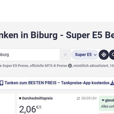
nken in Biburg - Super E5 B
Super
E5
he
 Super E5 Preise, offizielle
MTS-K Preise
,
minütlich aktualisiert, 1
Tanken zum
BESTEN PREIS
– Tankpreise-App kostenlos
Durchschnittspreis
06:05 Uhr
günst
2,06
Alles un
€/l