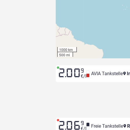
1000 km
500 mi
2.00
9
AVIA Tankstelle
I
€/l
2.06
9
Freie Tankstelle
R
€/l