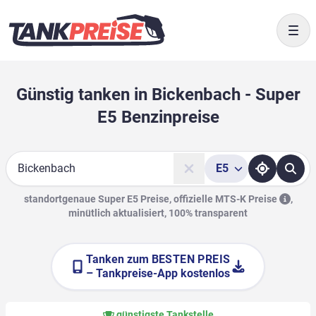
Togg
Günstig tanken in Bickenbach - Super
E5 Benzinpreise
E5
Suche
standortgenaue Super E5 Preise, offizielle
MTS-K Preise
,
minütlich aktualisiert, 100% transparent
Tanken zum
BESTEN PREIS
– Tankpreise-App kostenlos
günstigste Tankstelle