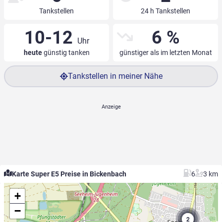
Tankstellen
24 h Tankstellen
10-12
6 %
Uhr
heute
günstig tanken
günstiger als im letzten Monat
Tankstellen in meiner Nähe
Karte Super E5 Preise in Bickenbach
6
3 km
+
−
2