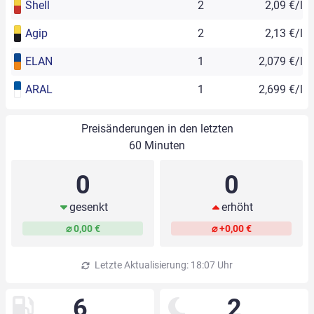
Shell
2
2,09 €/l
Agip
2
2,13 €/l
ELAN
1
2,079 €/l
ARAL
1
2,699 €/l
Preisänderungen in den letzten
60 Minuten
0
0
gesenkt
erhöht
⌀ 0,00 €
⌀ +0,00 €
Letzte Aktualisierung: 18:07 Uhr
6
2