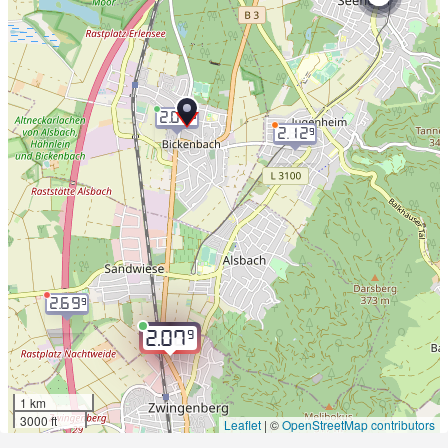
2.08
9
2.12
9
2.69
9
9
2.07
1 km
3000 ft
Leaflet
|
©
OpenStreetMap contributors