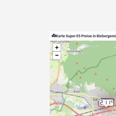
Karte Super E5 Preise in Biebergem
+
−
9
2.11