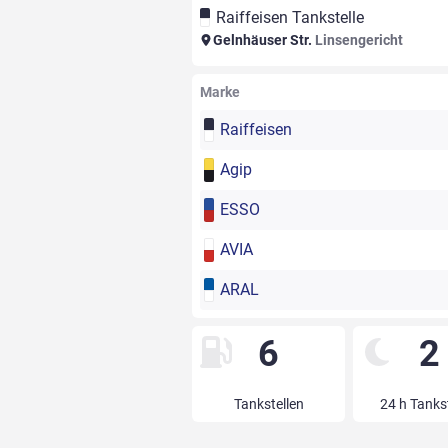
Raiffeisen Tankstelle
Gelnhäuser Str.
Linsengericht
Marke
Raiffeisen
Agip
ESSO
AVIA
ARAL
6
2
Tankstellen
24 h Tanks