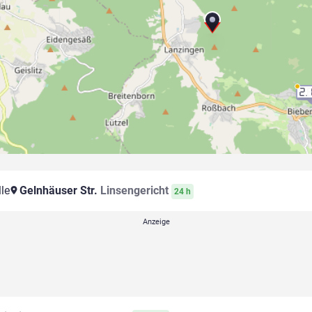
2.
le
Gelnhäuser Str.
Linsengericht
24 h