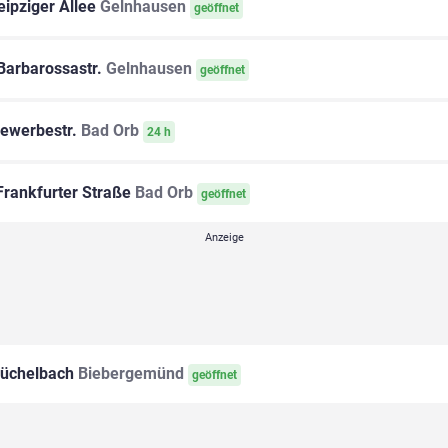
ipziger Allee
Gelnhausen
geöffnet
Barbarossastr.
Gelnhausen
geöffnet
ewerbestr.
Bad Orb
24 h
rankfurter Straße
Bad Orb
geöffnet
üchelbach
Biebergemünd
geöffnet