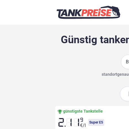
Günstig tanke
Suc
standortgenaue
günstigste Tankstelle
9
2.11
Super E5
€/l