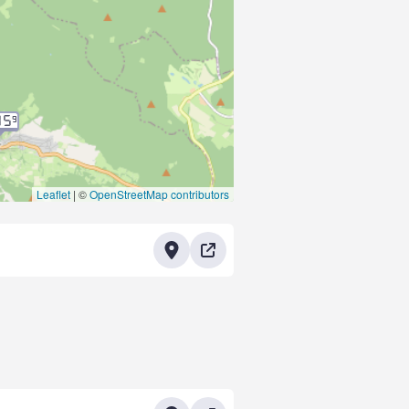
15
9
Leaflet
|
©
OpenStreetMap contributors