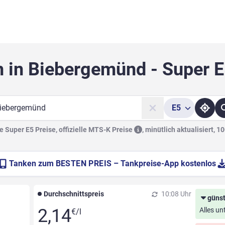
n in Biebergemünd - Super E
E5
he
 Super E5 Preise, offizielle
MTS-K Preise
,
minütlich aktualisiert, 1
Tanken zum
BESTEN PREIS
– Tankpreise-App kostenlos
Durchschnittspreis
10:08 Uhr
günst
2,14
Alles un
€/l