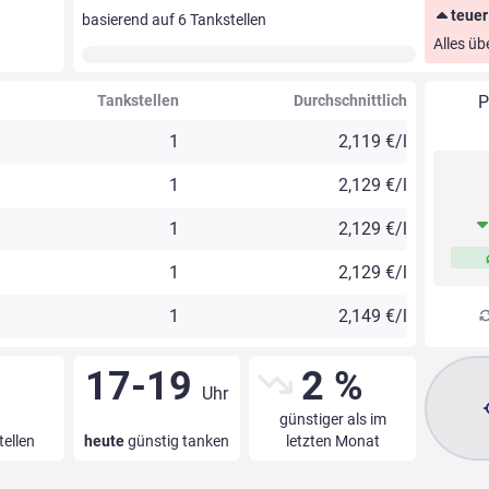
teuer
basierend auf
6
Tankstellen
Alles üb
Tankstellen
Durchschnittlich
P
1
2,119 €/l
1
2,129 €/l
1
2,129 €/l
1
2,129 €/l
1
2,149 €/l
17-19
2 %
Uhr
günstiger als im
tellen
heute
günstig tanken
letzten Monat