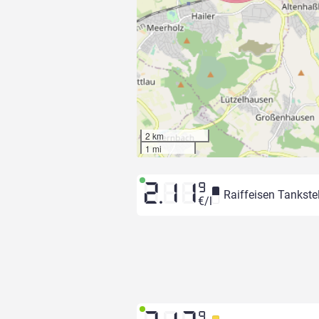
2 km
1 mi
2.11
9
Raiffeisen Tankstel
€/l
9