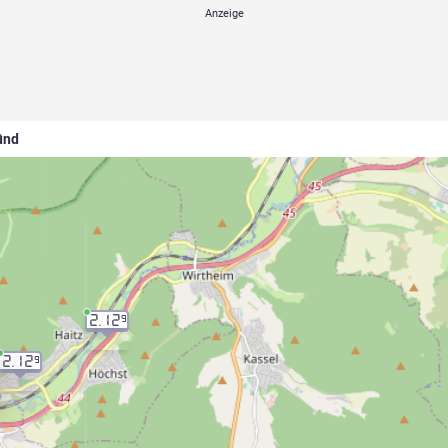
ünd
2.12
9
2.12
9