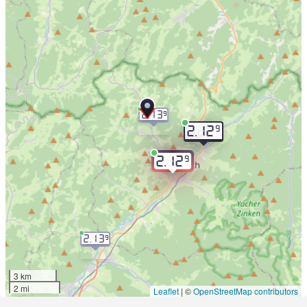
2.13
9
9
2.12
9
2.12
2.13
9
3 km
2 mi
Leaflet
|
©
OpenStreetMap contributors