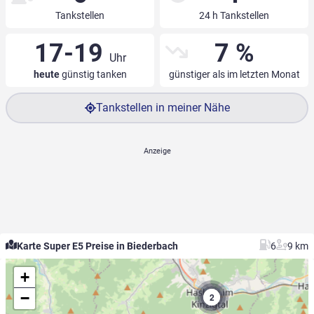
Tankstellen
24 h Tankstellen
17-19
7 %
Uhr
heute
günstig tanken
günstiger als im letzten Monat
Tankstellen in meiner Nähe
Karte Super E5 Preise in Biederbach
6
9 km
+
−
2