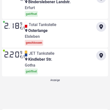
Binderslebener Landstr.
Erfurt
geöffnet
9
Total Tankstelle
2.18
€/l
Osterlange
Elxleben
geschlossen
9
JET Tankstelle
2.20
€/l
Kindleber Str.
Gotha
geöffnet