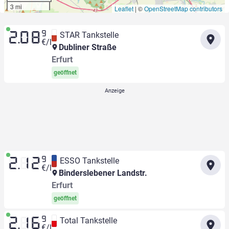
3 mi
Leaflet
|
©
OpenStreetMap contributors
9
STAR Tankstelle
2.08
€/l
Dubliner Straße
Erfurt
geöffnet
9
ESSO Tankstelle
2.12
€/l
Binderslebener Landstr.
Erfurt
geöffnet
9
Total Tankstelle
2.16
€/l