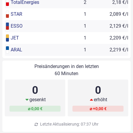
TotalEnergies
2
2,18 €/l
STAR
1
2,089 €/l
ESSO
1
2,129 €/l
JET
1
2,209 €/l
ARAL
1
2,219 €/l
Preisänderungen in den letzten
60 Minuten
0
0
gesenkt
erhöht
⌀ 0,00 €
⌀ +0,00 €
Letzte Aktualisierung: 07:37 Uhr