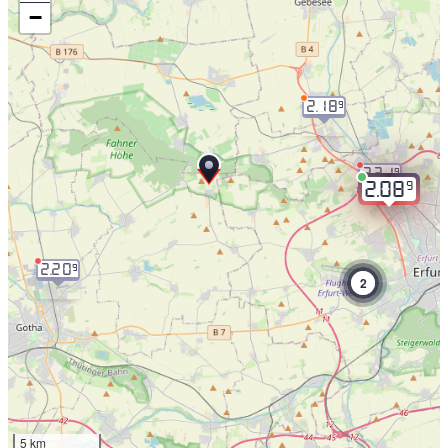
−
2.18
9
2.21
9
9
2.08
2.20
9
2
5 km