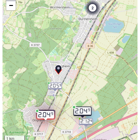
−
2
2.05
9
9
2.04
9
2.04
2.12
9
1 km