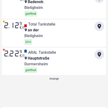
Badenstr.
Bietigheim
geöffnet
9
Total Tankstelle
2.12
€/l
an der
Bietigheim
24 h
9
ARAL Tankstelle
2.22
€/l
Hauptstraße
Durmersheim
geöffnet