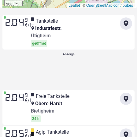
3000 ft
Leaflet
|
©
OpenStreetMap contributors
9
Tankstelle
2.04
€/l
Industriestr.
Ötigheim
geöffnet
9
Freie Tankstelle
2.04
€/l
Obere Hardt
Bietigheim
24 h
9
Agip Tankstelle
2.05
€/l