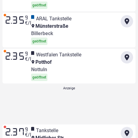
geöffnet
9
ARAL Tankstelle
2.35
€/l
Münsterstraße
Billerbeck
geöffnet
9
Westfalen Tankstelle
2.35
€/l
Potthof
Nottuln
geöffnet
9
Tankstelle
2.37
€/l
Midlicher Str.