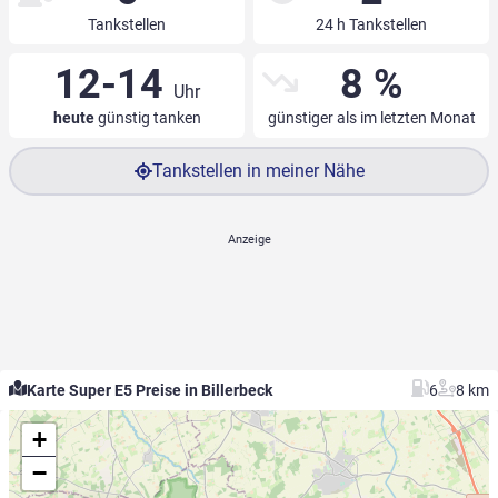
Tankstellen
24 h Tankstellen
12-14
8 %
Uhr
heute
günstig tanken
günstiger als im letzten Monat
Tankstellen in meiner Nähe
Karte Super E5 Preise in Billerbeck
6
8 km
+
−