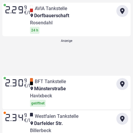
9
AVIA Tankstelle
2.29
€/l
Dorfbauerschaft
Rosendahl
24 h
9
BFT Tankstelle
2.30
€/l
Münsterstraße
Havixbeck
geöffnet
9
Westfalen Tankstelle
2.34
€/l
Darfelder Str.
Billerbeck