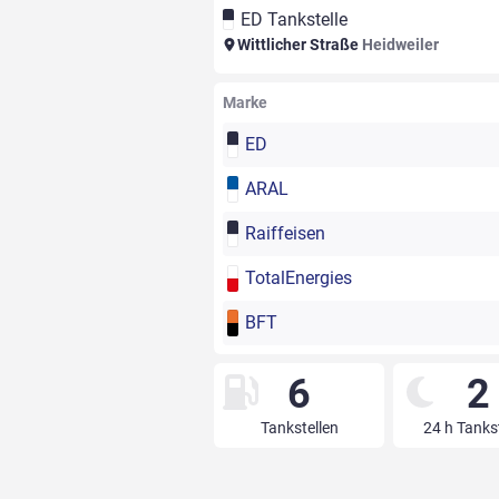
ED Tankstelle
Wittlicher Straße
Heidweiler
Marke
ED
ARAL
Raiffeisen
TotalEnergies
BFT
6
2
Tankstellen
24 h Tanks