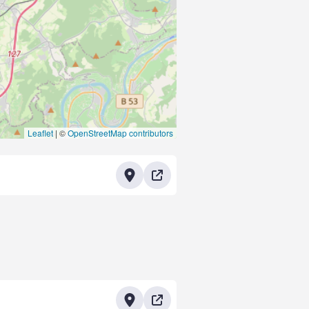
Leaflet
|
©
OpenStreetMap contributors