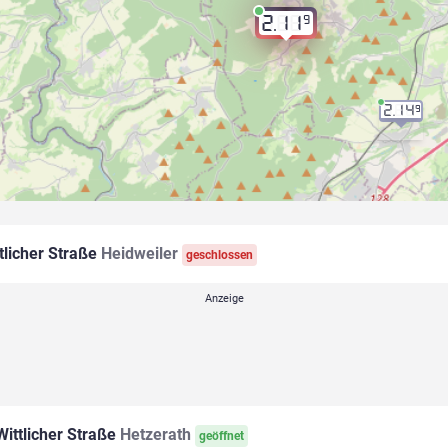
9
2.11
2.14
9
tlicher Straße
Heidweiler
geschlossen
ittlicher Straße
Hetzerath
geöffnet