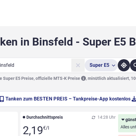
ken in Binsfeld - Super E5 
Super
E5
he
 Super E5 Preise, offizielle
MTS-K Preise
,
minütlich aktualisiert, 1
Tanken zum
BESTEN PREIS
– Tankpreise-App kostenlos
Durchschnittspreis
14:28 Uhr
günst
2,19
Alles un
€/l