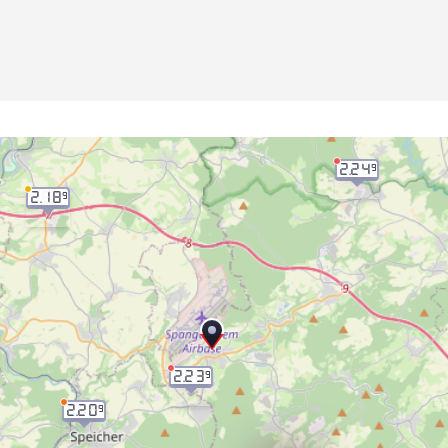
2.24
9
2.18
9
2.23
9
2.20
9