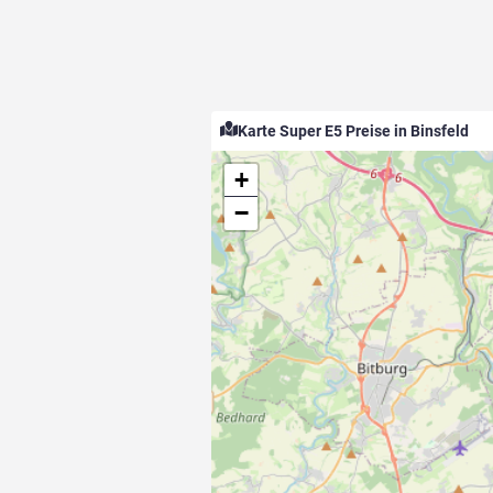
Karte Super E5 Preise in Binsfeld
+
−