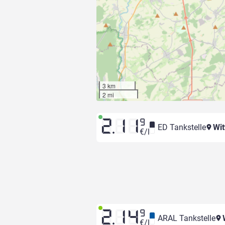
3 km
2 mi
2.11
9
ED Tankstelle
Wit
€/l
2.14
9
ARAL Tankstelle
W
€/l