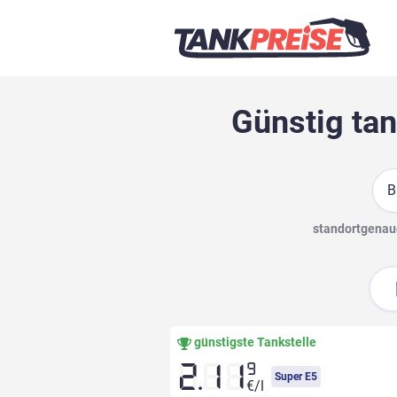
Günstig tan
Suc
standortgenaue
günstigste Tankstelle
9
2.11
Super E5
€/l