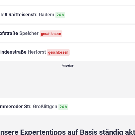
le
Raiffeisenstr.
Badem
24 h
ofstraße
Speicher
geschlossen
indenstraße
Herforst
geschlossen
mmeroder Str.
Großlittgen
24 h
sere Expertentipps auf Basis ständig akt