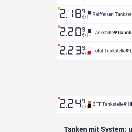
2.18
9
Raiffeisen Tankstel
€/l
2.20
9
Tankstelle
Bahnh
€/l
2.23
9
Total Tankstelle
L
€/l
2.24
9
BFT Tankstelle
Hi
€/l
Tanken mit System: un