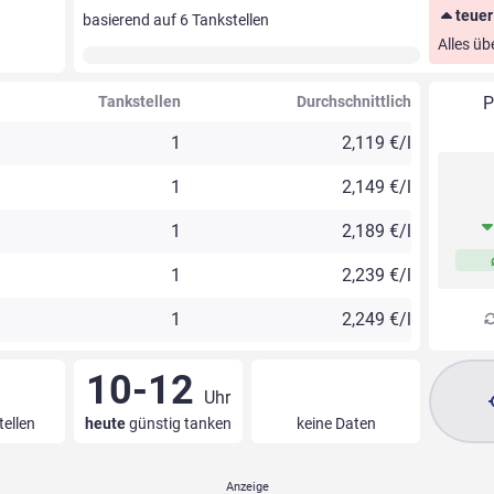
teuer
basierend auf
6
Tankstellen
Alles üb
Tankstellen
Durchschnittlich
P
1
2,119 €/l
1
2,149 €/l
1
2,189 €/l
1
2,239 €/l
1
2,249 €/l
10-12
Uhr
tellen
heute
günstig tanken
keine Daten