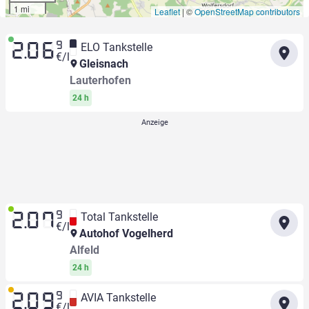
1 mi
Leaflet
|
©
OpenStreetMap contributors
9
ELO Tankstelle
2.06
€/l
Gleisnach
Lauterhofen
24 h
9
Total Tankstelle
2.07
€/l
Autohof Vogelherd
Alfeld
24 h
9
AVIA Tankstelle
2.09
€/l