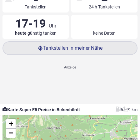
Tankstellen
24 h Tankstellen
17-19
Uhr
heute
günstig tanken
keine Daten
Tankstellen in meiner Nähe
Karte Super E5 Preise in Birkenhördt
6
9 km
+
−