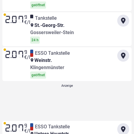
geöffnet
9
Tankstelle
2.07
€/l
St.-Georg-Str.
Gossersweiler-Stein
24 h
9
ESSO Tankstelle
2.07
€/l
Weinstr.
Klingenmünster
geöffnet
9
ESSO Tankstelle
2.07
€/l
Untere Hauptstr.