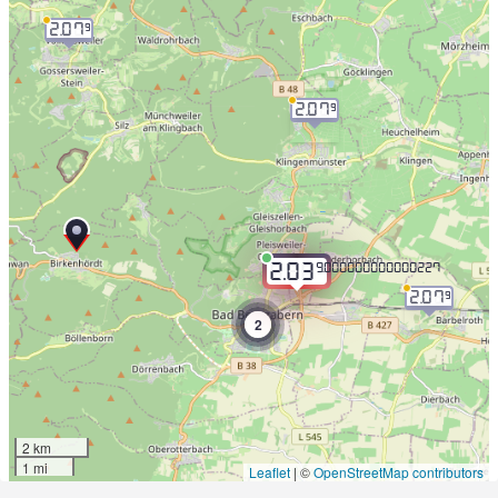
2.07
9
2.07
9
9.000000000000227
2.03
2.07
9
2
2 km
1 mi
Leaflet
|
©
OpenStreetMap contributors