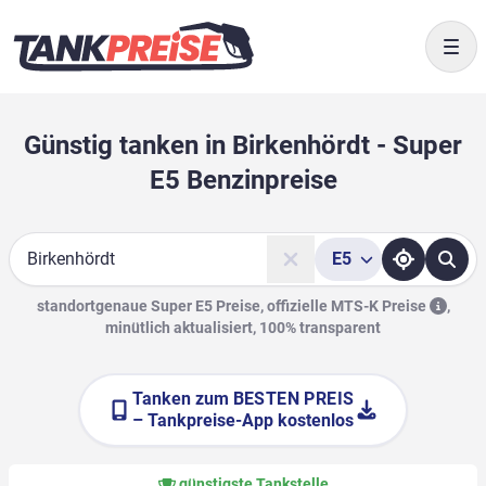
Togg
Günstig tanken in Birkenhördt - Super
E5 Benzinpreise
E5
Suche
standortgenaue Super E5 Preise, offizielle
MTS-K Preise
,
minütlich aktualisiert, 100% transparent
Tanken zum
BESTEN PREIS
– Tankpreise-App kostenlos
günstigste Tankstelle