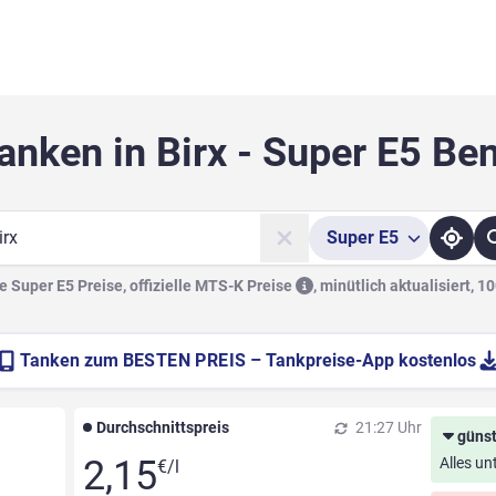
anken in Birx - Super E5 Be
Super
E5
he
 Super E5 Preise, offizielle
MTS-K Preise
,
minütlich aktualisiert, 1
Tanken zum
BESTEN PREIS
– Tankpreise-App kostenlos
Durchschnittspreis
21:27 Uhr
günst
2,15
Alles un
€/l