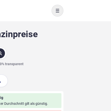
Toggle navigation
nzinpreise
00% transparent
ig
ter Durchschnitt gilt als günstig.