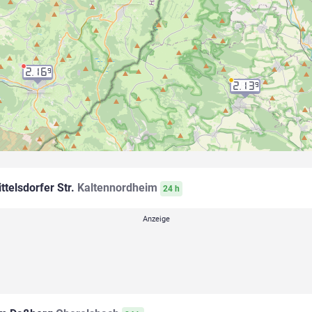
2.16
9
2.13
9
ttelsdorfer Str.
Kaltennordheim
24 h