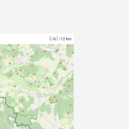
6
12 km