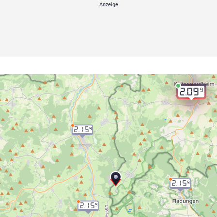
9
2.09
2.15
9
2.15
9
2.15
9