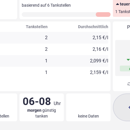
teuer
basierend auf
6
Tankstellen
1 Tankst
Tankstellen
Durchschnittlich
P
2
2,15 €/l
2
2,16 €/l
1
2,099 €/l
1
2,159 €/l
06-08
Uhr
morgen
günstig
tellen
tanken
keine Daten