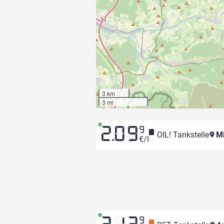
3 km
3 mi
2.09
9
OIL! Tankstelle
Mi
€/l
9