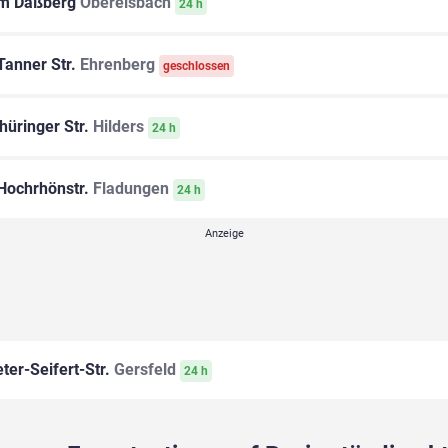
m Daßberg
Oberelsbach
24 h
anner Str.
Ehrenberg
geschlossen
hüringer Str.
Hilders
24 h
Hochrhönstr.
Fladungen
24 h
ter-Seifert-Str.
Gersfeld
24 h