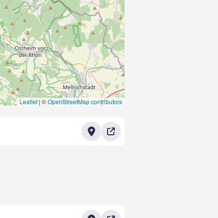
Leaflet
|
©
OpenStreetMap contributors