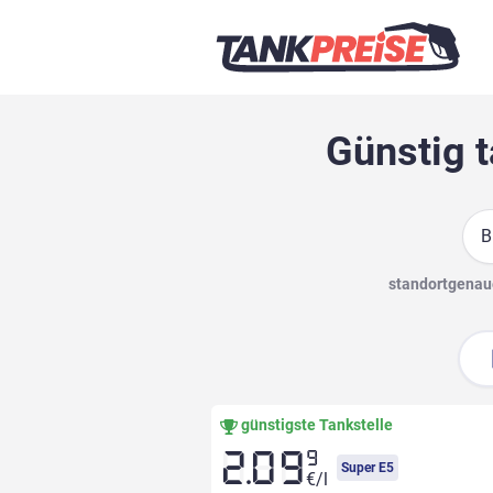
Günstig t
Suc
standortgenaue
günstigste Tankstelle
9
2.09
Super E5
€/l