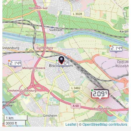
2.14
9
2.10
9
2.14
9
9
2.09
1 km
3000 ft
Leaflet
|
©
OpenStreetMap contributors