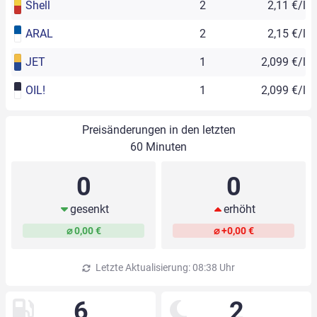
Shell
2
2,11 €/l
ARAL
2
2,15 €/l
JET
1
2,099 €/l
OIL!
1
2,099 €/l
Preisänderungen in den letzten
60 Minuten
0
0
gesenkt
erhöht
⌀ 0,00 €
⌀ +0,00 €
Letzte Aktualisierung: 08:38 Uhr
6
2