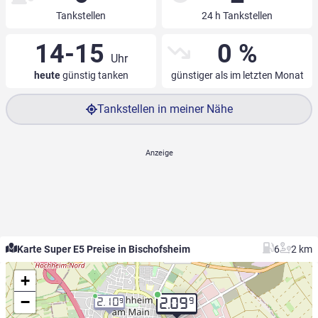
Tankstellen
24 h Tankstellen
14-15
0 %
Uhr
heute
günstig tanken
günstiger als im letzten Monat
Tankstellen in meiner Nähe
Karte Super E5 Preise in Bischofsheim
6
2 km
+
−
9
2.10
2.09
9