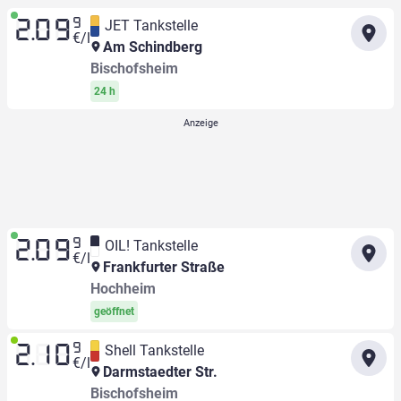
9
JET Tankstelle
2.09
€/l
Am Schindberg
Bischofsheim
24 h
9
OIL! Tankstelle
2.09
€/l
Frankfurter Straße
Hochheim
geöffnet
9
Shell Tankstelle
2.10
€/l
Darmstaedter Str.
Bischofsheim