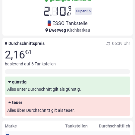
9
2.10
Super E5
€/l
ESSO Tankstelle
Ewerweg
Kirchbarkau
Durchschnittspreis
06:39 Uhr
2,16
€/l
basierend auf
6
Tankstellen
günstig
Alles unter Durchschnitt gilt als günstig.
teuer
Alles über Durchschnitt gilt als teuer.
Marke
Tankstellen
Durchschnittlich