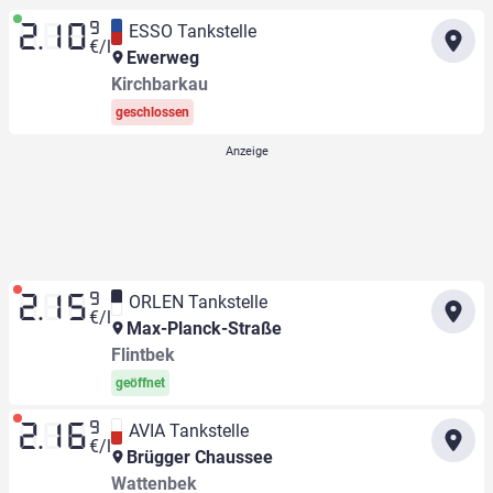
9
ESSO Tankstelle
2.10
€/l
Ewerweg
Kirchbarkau
geschlossen
9
ORLEN Tankstelle
2.15
€/l
Max-Planck-Straße
Flintbek
geöffnet
9
AVIA Tankstelle
2.16
€/l
Brügger Chaussee
Wattenbek