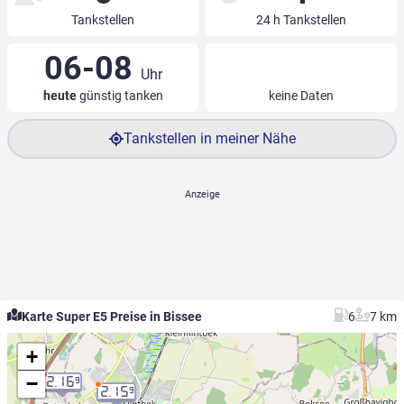
Tankstellen
24 h Tankstellen
06-08
Uhr
heute
günstig tanken
keine Daten
Tankstellen in meiner Nähe
Karte Super E5 Preise in Bissee
6
7 km
+
−
2.16
9
2.15
9