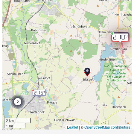
9
2.10
2.16
9
2
2 km
1 mi
Leaflet
|
©
OpenStreetMap contributors