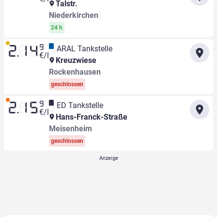
Talstr.
Niederkirchen
24 h
9
ARAL Tankstelle
2.14
€/l
Kreuzwiese
Rockenhausen
geschlossen
9
ED Tankstelle
2.15
€/l
Hans-Franck-Straße
Meisenheim
geschlossen