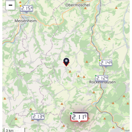
−
2.15
9
2.14
9
2.12
9
9
2.13
2.11
9
3 km