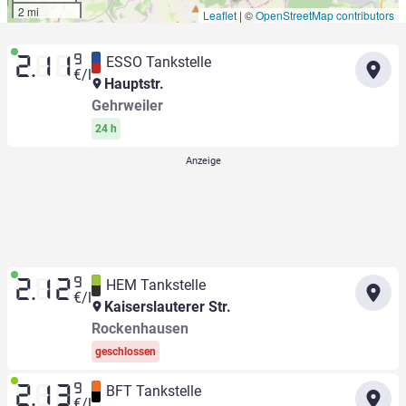
2 mi
Leaflet
|
©
OpenStreetMap contributors
9
ESSO Tankstelle
2.11
€/l
Hauptstr.
Gehrweiler
24 h
9
HEM Tankstelle
2.12
€/l
Kaiserslauterer Str.
Rockenhausen
geschlossen
9
BFT Tankstelle
2.13
€/l