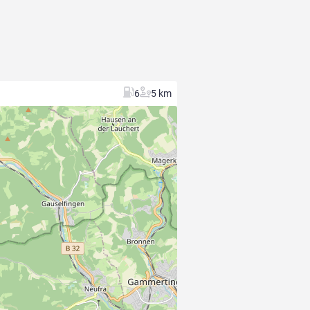
6
5 km