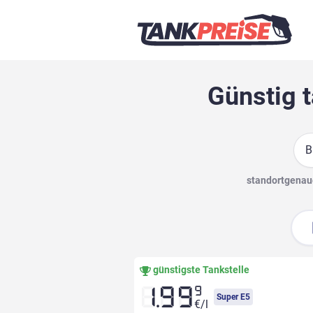
Günstig t
Suc
standortgenaue
günstigste Tankstelle
9
1.99
Super E5
€/l