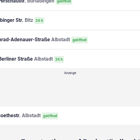
irschaustr.
Burladingen
geöffnet
binger Str.
Bitz
24 h
rad-Adenauer-Straße
Albstadt
geöffnet
erliner Straße
Albstadt
24 h
oethestr.
Albstadt
geöffnet