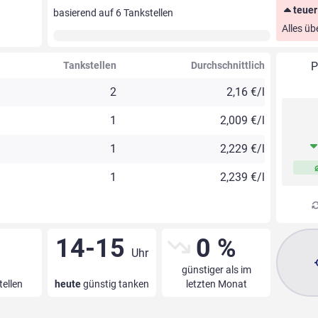
teuer
basierend auf
6
Tankstellen
Alles üb
Tankstellen
Durchschnittlich
P
2
2,16 €/l
1
2,009 €/l
1
2,229 €/l
1
2,239 €/l
14-15
0 %
Uhr
günstiger als im
tellen
heute
günstig tanken
letzten Monat