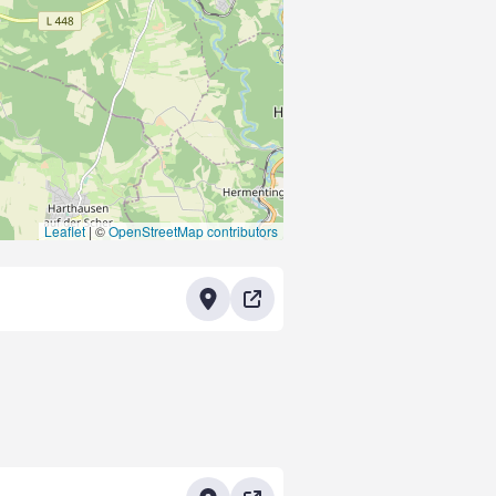
Leaflet
|
©
OpenStreetMap contributors