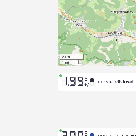
2 km
1 mi
1.99
9
Tankstelle
Josef-
€/l
9