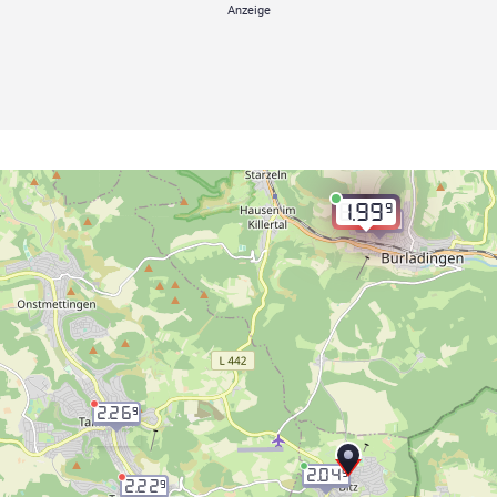
9
1.99
2.00
9
2.26
9
2.04
9
2.22
9