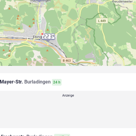
2.23
9
Mayer-Str.
Burladingen
24 h