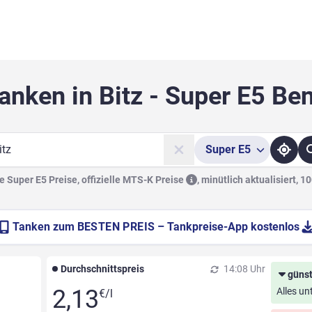
anken in Bitz - Super E5 Be
Super
E5
he
 Super E5 Preise, offizielle
MTS-K Preise
,
minütlich aktualisiert, 1
Tanken zum
BESTEN PREIS
– Tankpreise-App kostenlos
Durchschnittspreis
14:08 Uhr
günst
2,13
Alles un
€/l