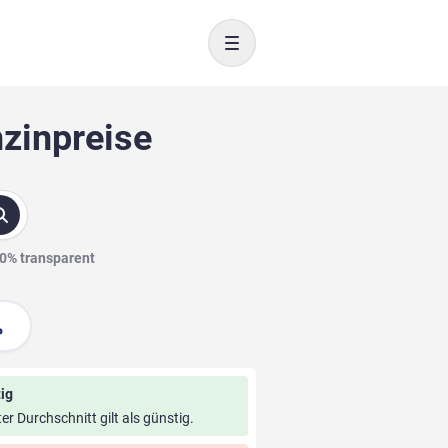
Toggle navigation
nzinpreise
00% transparent
ig
ter Durchschnitt gilt als günstig.