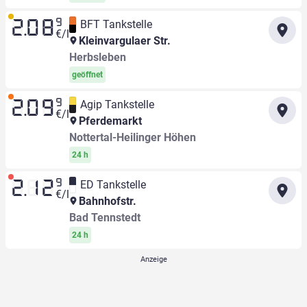
9
BFT Tankstelle
2.08
€/l
Kleinvargulaer Str.
Herbsleben
geöffnet
9
Agip Tankstelle
2.09
€/l
Pferdemarkt
Nottertal-Heilinger Höhen
24 h
9
ED Tankstelle
2.12
€/l
Bahnhofstr.
Bad Tennstedt
24 h