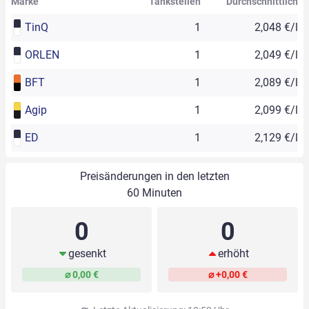
Marke
Tankstellen
Durchschnittlich
TinQ
1
2,048 €/l
ORLEN
1
2,049 €/l
BFT
1
2,089 €/l
Agip
1
2,099 €/l
ED
1
2,129 €/l
Preisänderungen in den letzten
60 Minuten
0
0
gesenkt
erhöht
⌀ 0,00 €
⌀ +0,00 €