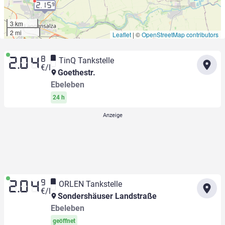
2.15
9
3 km
2 mi
Leaflet
|
©
OpenStreetMap contributors
8
TinQ Tankstelle
2.04
€/l
Goethestr.
Ebeleben
24 h
9
ORLEN Tankstelle
2.04
€/l
Sondershäuser Landstraße
Ebeleben
geöffnet