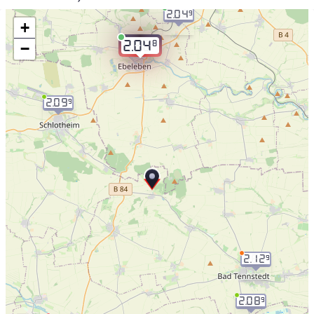
2.04
9
+
8
−
2.04
2.09
9
2.12
9
2.08
9