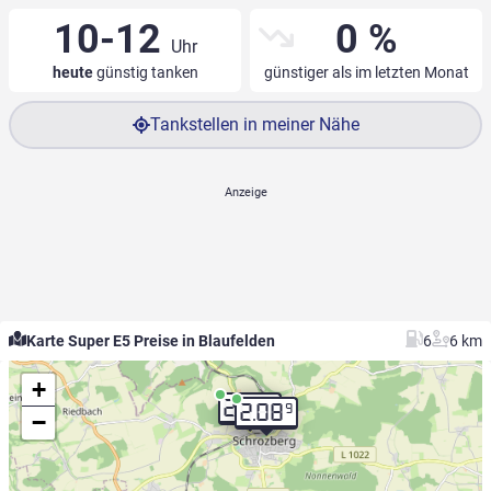
10-12
0 %
Uhr
heute
günstig tanken
günstiger als im letzten Monat
Tankstellen in meiner Nähe
Karte Super E5 Preise in Blaufelden
6
6 km
+
9
2.08
9
2.08
−