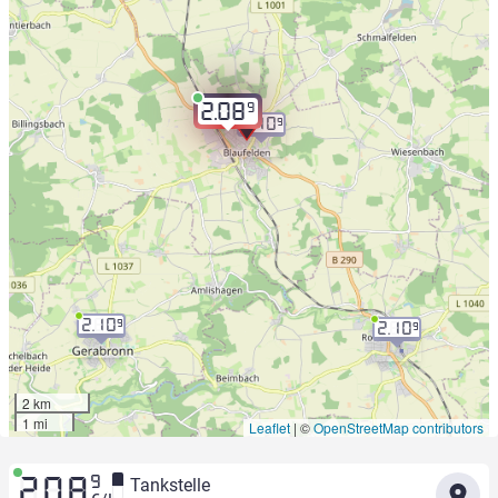
9
2.08
2.10
9
2.10
9
2.10
9
2 km
1 mi
Leaflet
|
©
OpenStreetMap contributors
9
Tankstelle
2.08