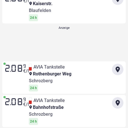
€/l
Kaiserstr.
Blaufelden
24 h
9
AVIA Tankstelle
2.08
€/l
Rothenburger Weg
Schrozberg
24 h
9
AVIA Tankstelle
2.08
€/l
Bahnhofstraße
Schrozberg
24 h