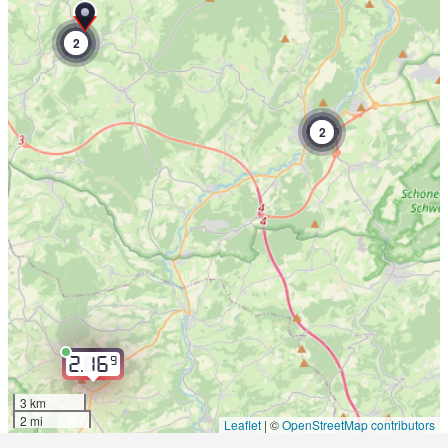
2
2
9
2.16
3 km
2 mi
Leaflet
|
©
OpenStreetMap contributors