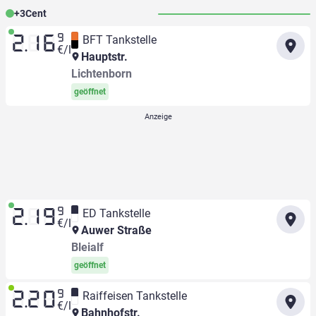
+
3
Cent
9
BFT Tankstelle
2.16
€/l
Hauptstr.
Lichtenborn
geöffnet
9
ED Tankstelle
2.19
€/l
Auwer Straße
Bleialf
geöffnet
9
Raiffeisen Tankstelle
2.20
€/l
Bahnhofstr.