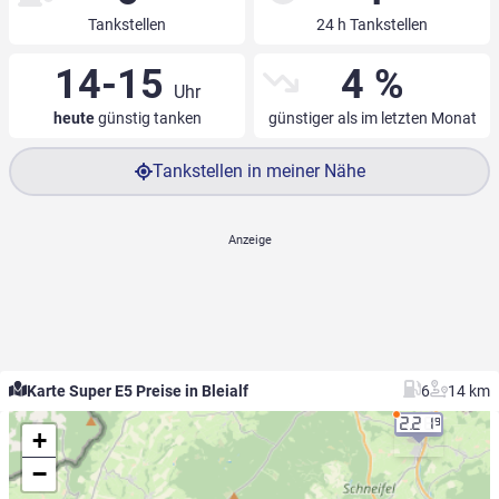
Tankstellen
24 h Tankstellen
14-15
4 %
Uhr
heute
günstig tanken
günstiger als im letzten Monat
Tankstellen in meiner Nähe
Karte Super E5 Preise in Bleialf
6
14 km
2.21
9
+
−