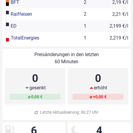
BFT
2
2,19 €/l
Raiffeisen
2
2,21 €/l
ED
1
2,199 €/l
TotalEnergies
1
2,219 €/l
Preisänderungen in den letzten
60 Minuten
0
0
gesenkt
erhöht
⌀ 0,00 €
⌀ +0,00 €
Letzte Aktualisierung: 06:27 Uhr
6
4