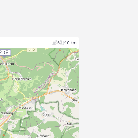
6
10 km
2.12
9