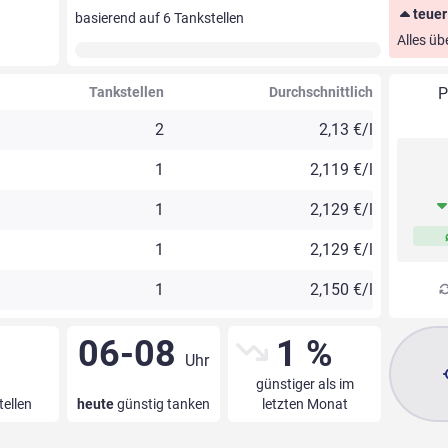
teuer
basierend auf
6
Tankstellen
Alles üb
Tankstellen
Durchschnittlich
P
2
2,13 €/l
1
2,119 €/l
1
2,129 €/l
1
2,129 €/l
1
2,150 €/l
06-08
1 %
Uhr
günstiger als im
tellen
heute
günstig tanken
letzten Monat