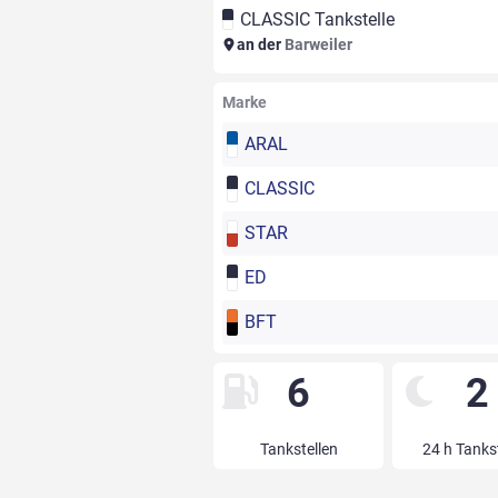
CLASSIC Tankstelle
an der
Barweiler
Marke
ARAL
CLASSIC
STAR
ED
BFT
6
2
Tankstellen
24 h Tanks