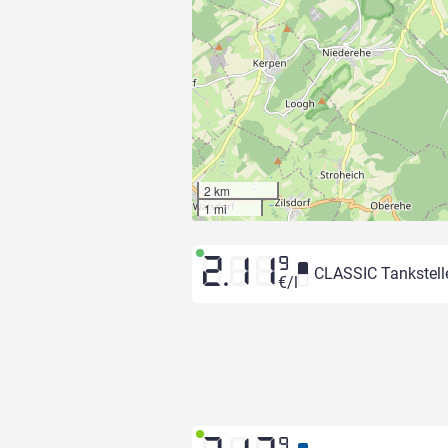
2 km
1 mi
2.11
9
CLASSIC Tankstell
€/l
9