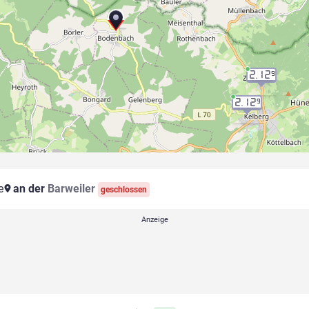
2.12
9
2.12
9
e
an der
Barweiler
geschlossen