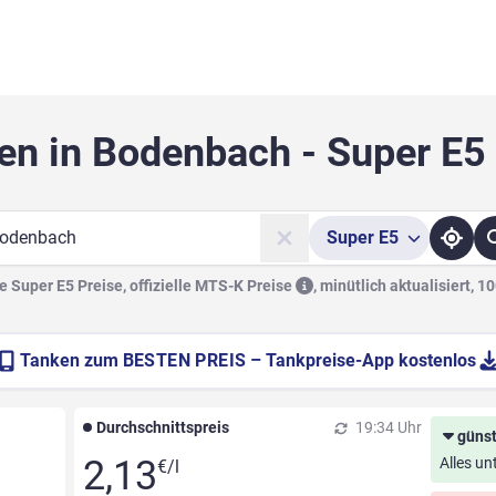
en in Bodenbach - Super E5
Super
E5
he
 Super E5 Preise, offizielle
MTS-K Preise
,
minütlich aktualisiert, 1
Tanken zum
BESTEN PREIS
– Tankpreise-App kostenlos
Durchschnittspreis
19:34 Uhr
günst
2,13
Alles un
€/l