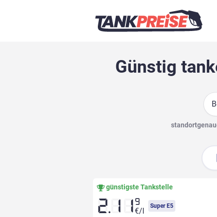
Günstig tank
Suc
standortgenaue
günstigste Tankstelle
9
2.11
Super E5
€/l