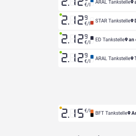
2.12
ARAL Tankstelle
a
€/l
2.12
9
STAR Tankstelle
D
€/l
2.12
9
ED Tankstelle
an 
€/l
2.12
9
ARAL Tankstelle
T
€/l
€/l
2.15
BFT Tankstelle
Ad