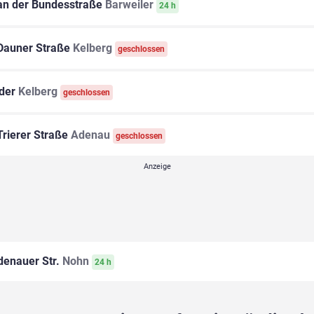
n der Bundesstraße
Barweiler
24 h
auner Straße
Kelberg
geschlossen
der
Kelberg
geschlossen
rierer Straße
Adenau
geschlossen
enauer Str.
Nohn
24 h