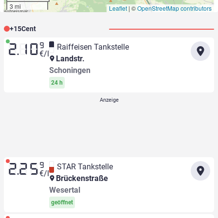
3 mi
Leaflet
|
©
OpenStreetMap contributors
+
15
Cent
9
Raiffeisen Tankstelle
2.10
€/l
Landstr.
Schoningen
24 h
9
STAR Tankstelle
2.25
€/l
Brückenstraße
Wesertal
geöffnet