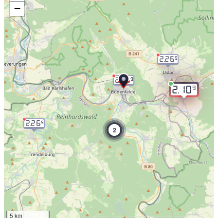
−
2.26
9
2.26
9
9
2.10
2.26
9
2
5 km