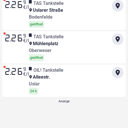
9
TAS Tankstelle
2.26
€/l
Uslarer Straße
Bodenfelde
geöffnet
9
TAS Tankstelle
2.26
€/l
Mühlenplatz
Oberweser
geöffnet
9
OIL! Tankstelle
2.26
€/l
Alleestr.
Uslar
24 h