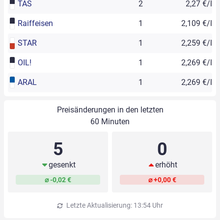
TAS
2
2,27 €/l
Raiffeisen
1
2,109 €/l
STAR
1
2,259 €/l
OIL!
1
2,269 €/l
ARAL
1
2,269 €/l
Preisänderungen in den letzten
60 Minuten
5
0
gesenkt
erhöht
⌀ -0,02 €
⌀ +0,00 €
Letzte Aktualisierung: 13:54 Uhr