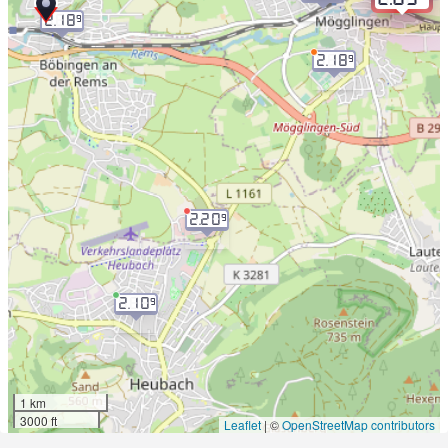
2.18
9
2.18
9
2.20
9
2.10
9
1 km
3000 ft
Leaflet
|
©
OpenStreetMap contributors