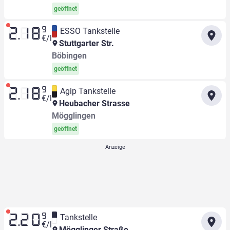
geöffnet
9
ESSO Tankstelle
2.18
€/l
Stuttgarter Str.
Böbingen
geöffnet
9
Agip Tankstelle
2.18
€/l
Heubacher Strasse
Mögglingen
geöffnet
9
Tankstelle
2.20
€/l
Mögglinger Straße