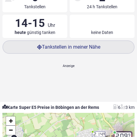
Tankstellen
24 h Tankstellen
14-15
Uhr
heute
günstig tanken
keine Daten
Tankstellen in meiner Nähe
Karte Super E5 Preise in Böbingen an der Rems
6
3 km
+
−
2.14
9
9
2.09