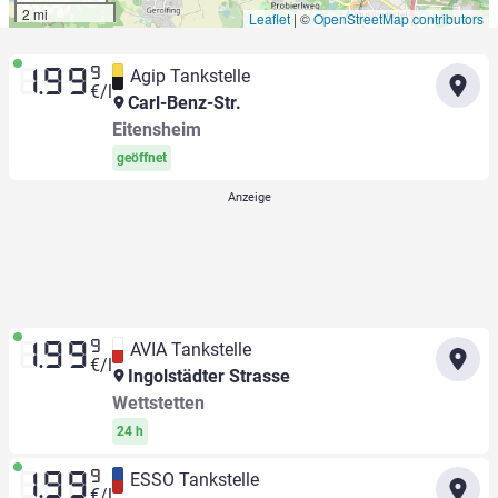
2 mi
Leaflet
|
©
OpenStreetMap contributors
9
Agip Tankstelle
1.99
€/l
Carl-Benz-Str.
Eitensheim
geöffnet
9
AVIA Tankstelle
1.99
€/l
Ingolstädter Strasse
Wettstetten
24 h
9
ESSO Tankstelle
1.99
€/l