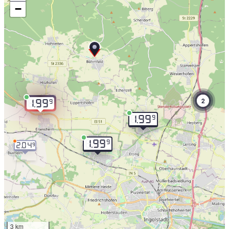
−
2
9
1.99
9
1.99
9
1.99
2.04
9
3 km