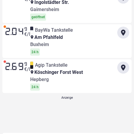
Ingolstädter Str.
Gaimersheim
geöffnet
9
BayWa Tankstelle
2.04
€/l
Am Pfahlfeld
Buxheim
24 h
9
Agip Tankstelle
2.69
€/l
Köschinger Forst West
Hepberg
24 h