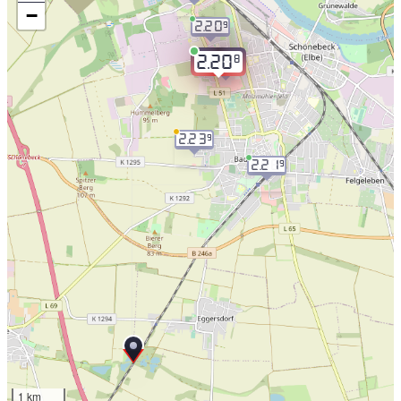
−
2.20
9
8
2.20
2.20
9
2.23
9
2.21
9
1 km