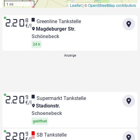
1 mi
Leaflet
|
©
OpenStreetMap contributors
8
Greenline Tankstelle
2.20
€/l
Magdeburger Str.
Schönebeck
24 h
9
Supermarkt Tankstelle
2.20
€/l
Stadionstr.
Schoenebeck
geöffnet
9
SB Tankstelle
2.20
€/l