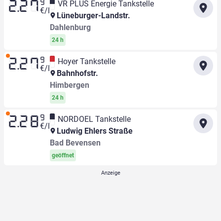
9
VR PLUS Energie Tankstelle
2.27
€/l
Lüneburger-Landstr.
Dahlenburg
24 h
9
Hoyer Tankstelle
2.27
€/l
Bahnhofstr.
Himbergen
24 h
9
NORDOEL Tankstelle
2.28
€/l
Ludwig Ehlers Straße
Bad Bevensen
geöffnet