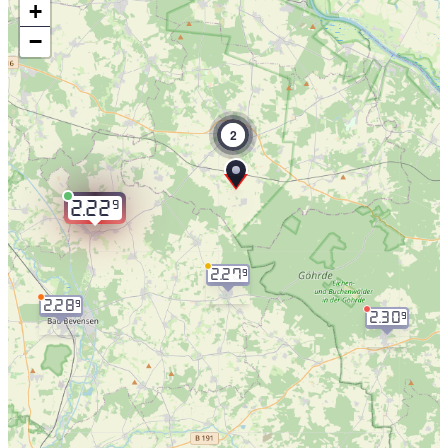
+
−
2
9
2.22
2.27
9
2.28
9
2.30
9