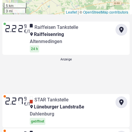
5 km
3 mi
Leaflet
|
©
OpenStreetMap contributors
9
Raiffeisen Tankstelle
2.22
€/l
Raiffeisenring
Altenmedingen
24 h
9
STAR Tankstelle
2.27
€/l
Lüneburger Landstraße
Dahlenburg
geöffnet