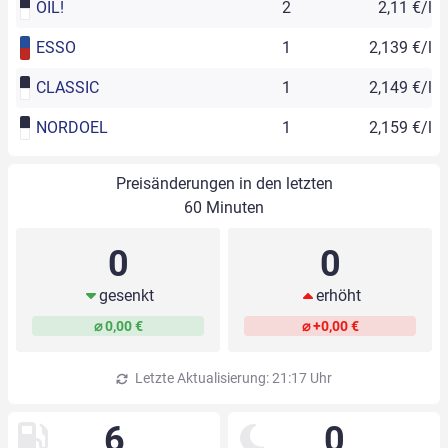
OIL!
2
2,11 €/l
ESSO
1
2,139 €/l
CLASSIC
1
2,149 €/l
NORDOEL
1
2,159 €/l
Preisänderungen in den letzten
60 Minuten
0
0
gesenkt
erhöht
⌀ 0,00 €
⌀ +0,00 €
Letzte Aktualisierung: 21:17 Uhr
6
0