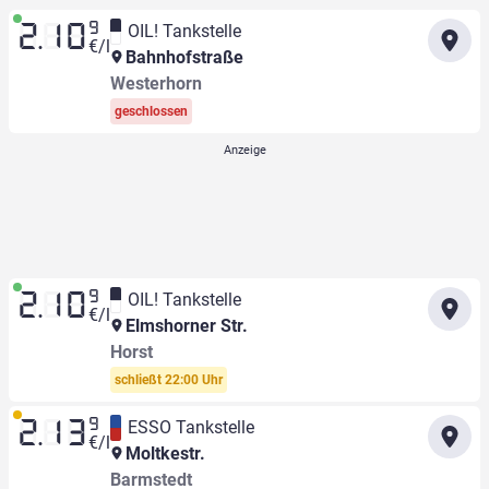
9
OIL! Tankstelle
2.10
€/l
Bahnhofstraße
Westerhorn
geschlossen
9
OIL! Tankstelle
2.10
€/l
Elmshorner Str.
Horst
schließt 22:00 Uhr
9
ESSO Tankstelle
2.13
€/l
Moltkestr.
Barmstedt