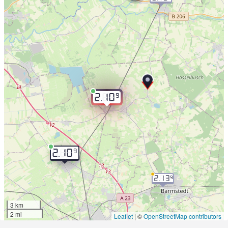
9
2.10
9
2.10
2.13
9
3 km
2 mi
Leaflet
|
©
OpenStreetMap contributors