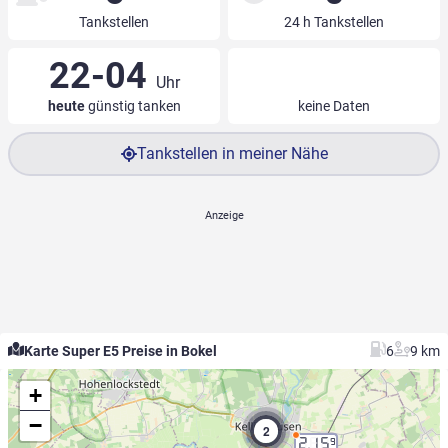
Tankstellen
24 h Tankstellen
22-04
Uhr
heute
günstig tanken
keine Daten
Tankstellen in meiner Nähe
Karte Super E5 Preise in Bokel
6
9 km
+
−
2
2.15
9