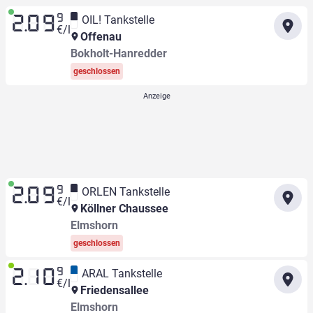
9
OIL! Tankstelle
2.09
€/l
Offenau
Bokholt-Hanredder
geschlossen
9
ORLEN Tankstelle
2.09
€/l
Köllner Chaussee
Elmshorn
geschlossen
9
ARAL Tankstelle
2.10
€/l
Friedensallee
Elmshorn