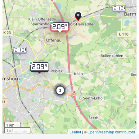
2.12
9
9
2.09
2.10
9
9
2.09
2
1 km
1 mi
Leaflet
|
©
OpenStreetMap contributors