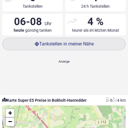
Tankstellen
24 h Tankstellen
06-08
4 %
Uhr
heute
günstig tanken
teurer als im letzten Monat
Tankstellen in meiner Nähe
Karte Super E5 Preise in Bokholt-Hanredder
6
4 km
+
−