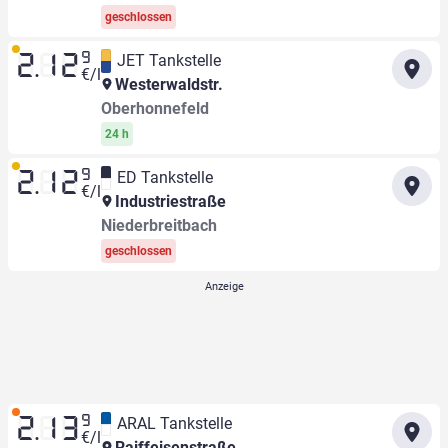
geschlossen
9
JET Tankstelle
2.12
€/l
Westerwaldstr.
Oberhonnefeld
24 h
9
ED Tankstelle
2.12
€/l
Industriestraße
Niederbreitbach
geschlossen
9
ARAL Tankstelle
2.13
€/l
Raiffeisenstraße