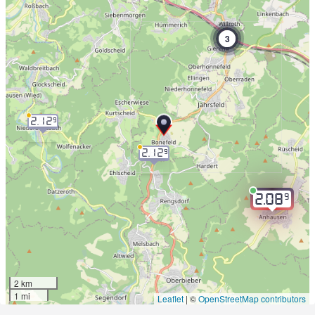
3
2.12
9
2.12
9
9
2.08
2 km
1 mi
Leaflet
|
©
OpenStreetMap contributors