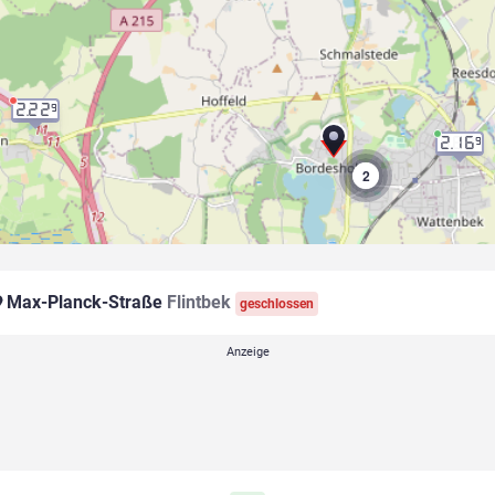
2.22
9
2.16
9
2
Max-Planck-Straße
Flintbek
geschlossen