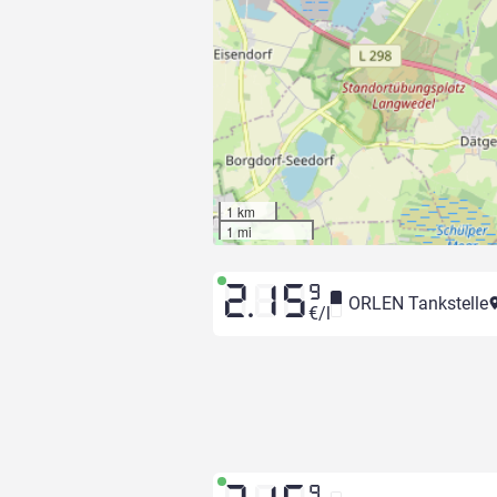
1 km
1 mi
2.15
9
ORLEN Tankstelle
€/l
9