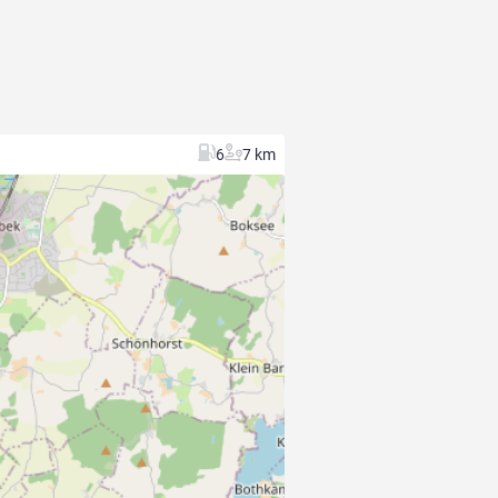
6
7 km