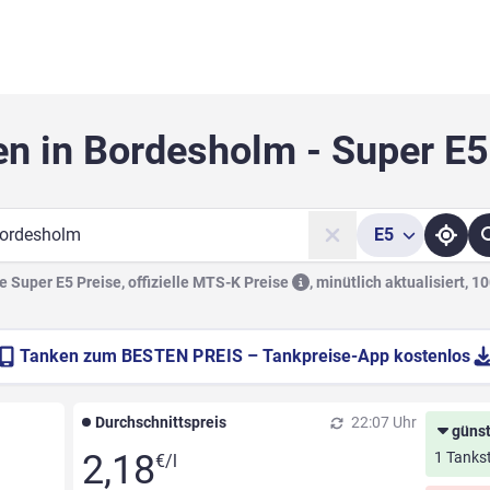
en in Bordesholm - Super E5
E5
he
 Super E5 Preise, offizielle
MTS-K Preise
,
minütlich aktualisiert, 1
Tanken zum
BESTEN PREIS
– Tankpreise-App kostenlos
Durchschnittspreis
22:07 Uhr
günst
2,18
1 Tankst
€/l