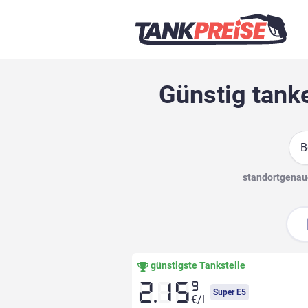
Günstig tank
Suc
standortgenaue
günstigste Tankstelle
9
2.15
Super E5
€/l