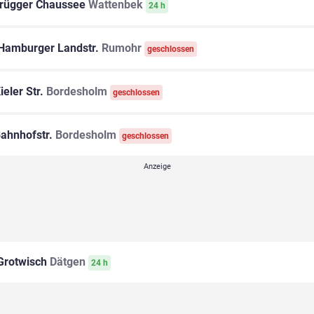
rügger Chaussee
Wattenbek
24 h
Hamburger Landstr.
Rumohr
geschlossen
ieler Str.
Bordesholm
geschlossen
ahnhofstr.
Bordesholm
geschlossen
rotwisch
Dätgen
24 h