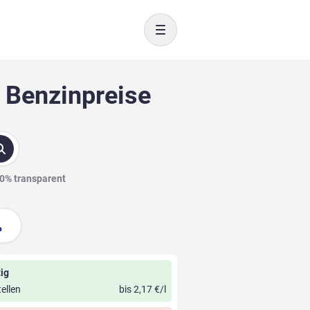
Toggle navigation
 Benzinpreise
00% transparent
ig
ellen
bis 2,17 €/l