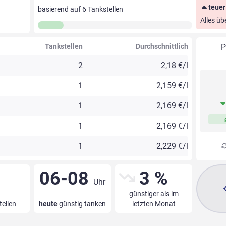
teuer
basierend auf
6
Tankstellen
Alles üb
Tankstellen
Durchschnittlich
P
2
2,18 €/l
1
2,159 €/l
1
2,169 €/l
1
2,169 €/l
1
2,229 €/l
06-08
3 %
Uhr
günstiger als im
tellen
heute
günstig tanken
letzten Monat