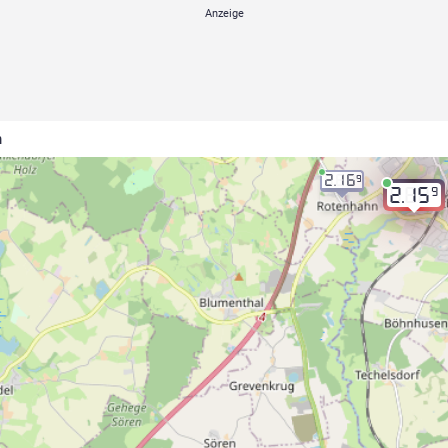
m
2.16
9
9
2.15