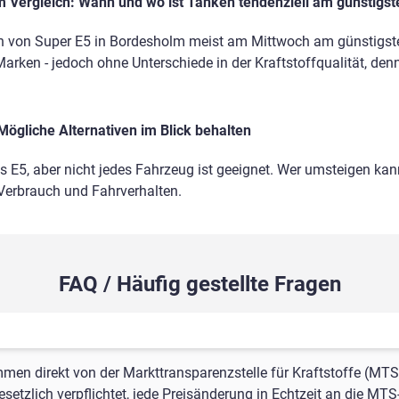
 Vergleich: Wann und wo ist Tanken tendenziell am günstigst
n von Super E5 in Bordesholm meist am Mittwoch am günstigst
Marken - jedoch ohne Unterschiede in der Kraftstoffqualität, den
Mögliche Alternativen im Blick behalten
ls E5, aber nicht jedes Fahrzeug ist geeignet. Wer umsteigen kann
 Verbrauch und Fahrverhalten.
FAQ / Häufig gestellte Fragen
mmen direkt von der Markttransparenzstelle für Kraftstoffe (MTS
setzlich verpflichtet, jede Preisänderung in Echtzeit an die MTS