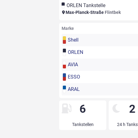
ORLEN Tankstelle
Max-Planck-Straße
Flintbek
Marke
Shell
ORLEN
AVIA
ESSO
ARAL
6
2
Tankstellen
24 h Tanks