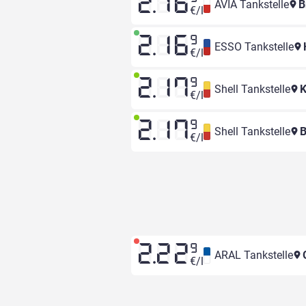
2.16
AVIA Tankstelle
B
€/l
2.16
9
ESSO Tankstelle
€/l
2.17
9
Shell Tankstelle
K
€/l
2.17
9
Shell Tankstelle
B
€/l
2.22
9
ARAL Tankstelle
G
€/l