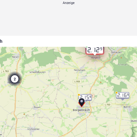
ch
9
2.12
2
2.16
9
2.15
9