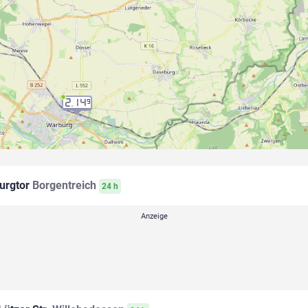
2.14
9
urgtor
Borgentreich
24 h