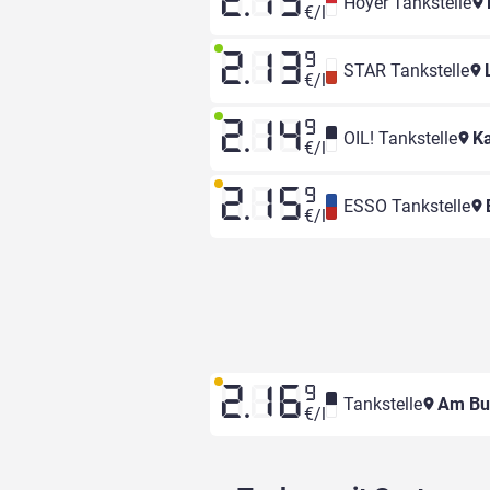
2.13
Hoyer Tankstelle
€/l
2.13
9
STAR Tankstelle
L
€/l
2.14
9
OIL! Tankstelle
Ka
€/l
2.15
9
ESSO Tankstelle
€/l
2.16
9
Tankstelle
Am Bu
€/l