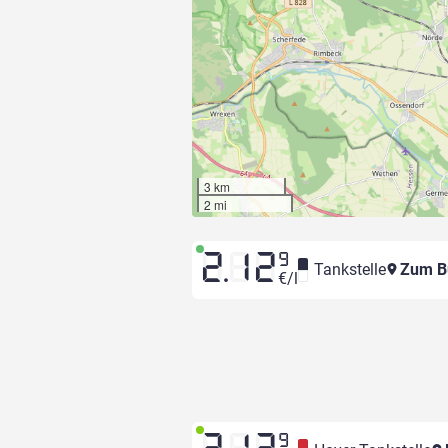
3 km
2 mi
2.12
9
Tankstelle
Zum B
€/l
9