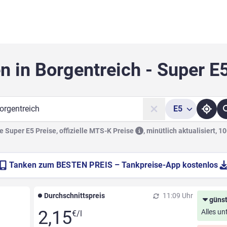
n in Borgentreich - Super E
E5
he
 Super E5 Preise, offizielle
MTS-K Preise
,
minütlich aktualisiert, 1
Tanken zum
BESTEN PREIS
– Tankpreise-App kostenlos
Durchschnittspreis
11:09 Uhr
günst
2,15
Alles un
€/l