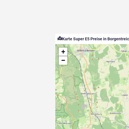
Karte Super E5 Preise in Borgentrei
+
−