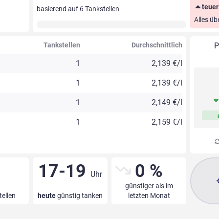
teuer
basierend auf
6
Tankstellen
Alles üb
Tankstellen
Durchschnittlich
P
1
2,139 €/l
1
2,139 €/l
1
2,149 €/l
1
2,159 €/l
17-19
0 %
Uhr
günstiger als im
tellen
heute
günstig tanken
letzten Monat