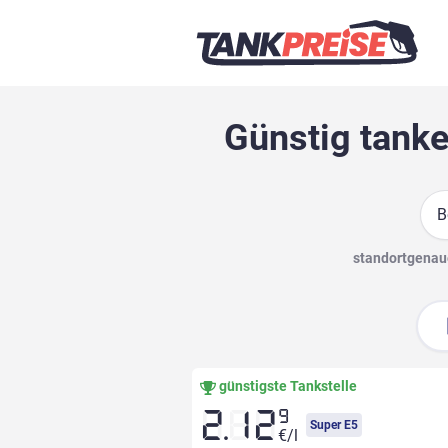
Günstig tanke
Suc
standortgenaue
günstigste Tankstelle
9
2.12
Super E5
€/l