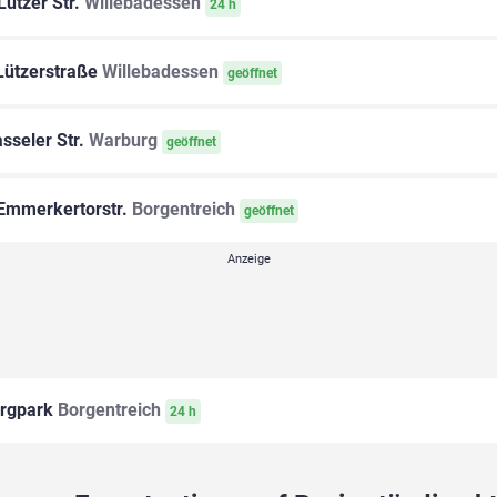
Lützer Str.
Willebadessen
24 h
ützerstraße
Willebadessen
geöffnet
sseler Str.
Warburg
geöffnet
Emmerkertorstr.
Borgentreich
geöffnet
rgpark
Borgentreich
24 h