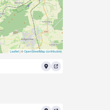
Leaflet
|
©
OpenStreetMap contributors