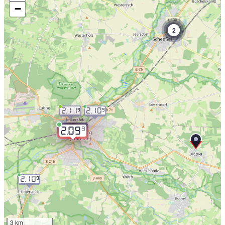
−
2
2.11
2.10
9
9
9
2.09
2.10
9
3 km