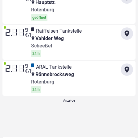
Hauptstr.
Rotenburg
geöffnet
9
Raiffeisen Tankstelle
2.11
€/l
Vahlder Weg
Scheeßel
24 h
9
ARAL Tankstelle
2.11
€/l
Rönnebrocksweg
Rotenburg
24 h