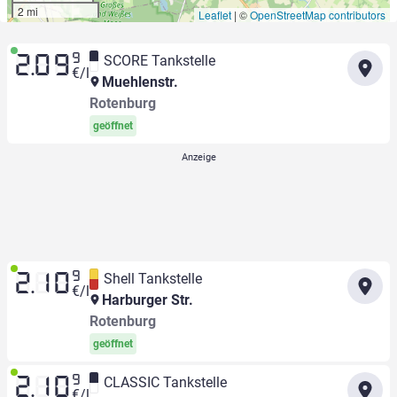
2 mi
Leaflet
|
©
OpenStreetMap contributors
9
SCORE Tankstelle
2.09
€/l
Muehlenstr.
Rotenburg
geöffnet
9
Shell Tankstelle
2.10
€/l
Harburger Str.
Rotenburg
geöffnet
9
CLASSIC Tankstelle
2.10
€/l