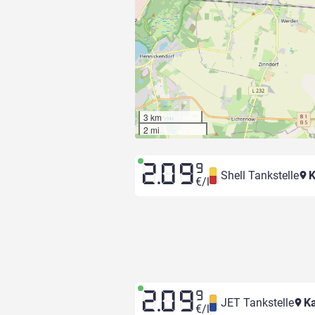
3 km
2 mi
2.09
9
Shell Tankstelle
K
€/l
2.09
9
JET Tankstelle
Ka
€/l