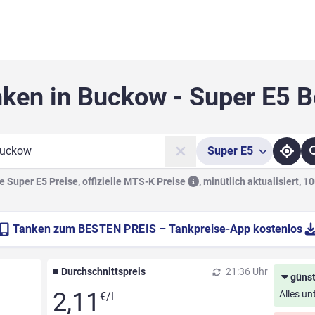
nken in Buckow - Super E5 B
Super
E5
he
 Super E5 Preise, offizielle
MTS-K Preise
,
minütlich aktualisiert, 1
Tanken zum
BESTEN PREIS
– Tankpreise-App kostenlos
Durchschnittspreis
21:36 Uhr
günst
2,11
Alles un
€/l