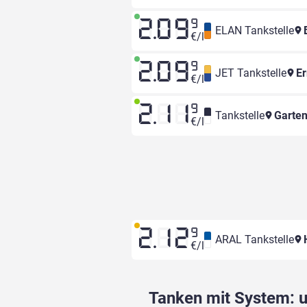
2.09
9
ELAN Tankstelle
B
€/l
2.09
9
JET Tankstelle
Er
€/l
2.11
9
Tankstelle
Garten
€/l
2.12
9
ARAL Tankstelle
H
€/l
Tanken mit System: un