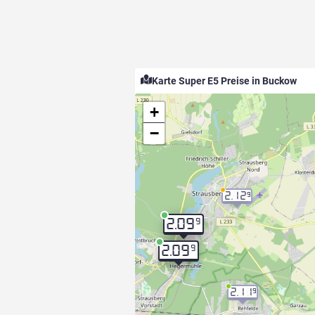
Karte Super E5 Preise in Buckow
+
−
2.12
9
9
2.09
9
2.09
2.11
9