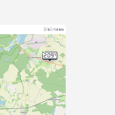
6
14 km
9
2.09