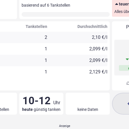
teuer
basierend auf
6
Tankstellen
Alles üb
Tankstellen
Durchschnittlich
P
2
2,10 €/l
1
2,099 €/l
1
2,099 €/l
1
2,129 €/l
10-12
Uhr
tellen
heute
günstig tanken
keine Daten