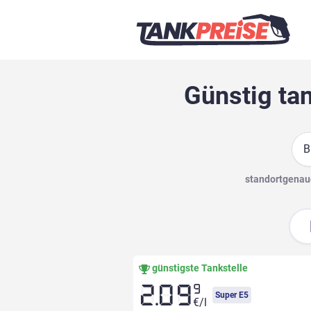
Günstig ta
Suc
standortgenaue
günstigste Tankstelle
9
2.09
Super E5
€/l