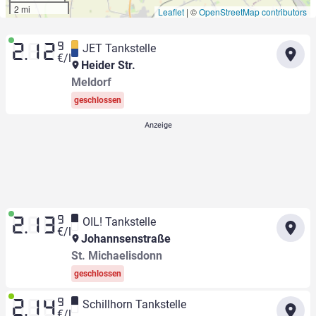
2 mi
Leaflet
|
©
OpenStreetMap contributors
9
JET Tankstelle
2.12
€/l
Heider Str.
Meldorf
geschlossen
9
OIL! Tankstelle
2.13
€/l
Johannsenstraße
St. Michaelisdonn
geschlossen
9
Schillhorn Tankstelle
2.14
€/l