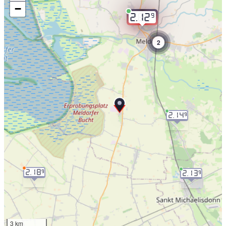
−
9
2.12
2
2.14
9
2.18
9
2.13
9
3 km