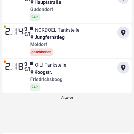
Hauptstraße
Gudendorf
24 h
9
NORDOEL Tankstelle
2.14
€/l
Jungfernstieg
Meldorf
geschlossen
9
OIL! Tankstelle
2.18
€/l
Koogstr.
Friedrichskoog
24 h