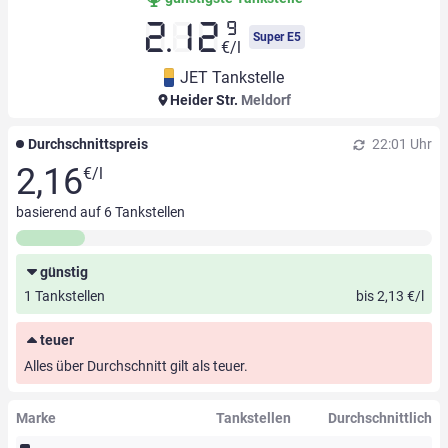
9
2.12
Super E5
€/l
JET Tankstelle
Heider Str.
Meldorf
Durchschnittspreis
22:01 Uhr
2,16
€/l
basierend auf
6
Tankstellen
günstig
1 Tankstellen
bis 2,13 €/l
teuer
Alles über Durchschnitt gilt als teuer.
Marke
Tankstellen
Durchschnittlich