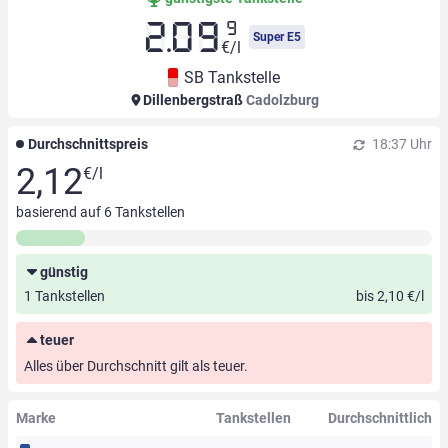
9
2.09
Super E5
€/l
SB Tankstelle
Dillenbergstraß
Cadolzburg
Durchschnittspreis
18:37 Uhr
2,12
€/l
basierend auf
6
Tankstellen
günstig
1 Tankstellen
bis 2,10 €/l
teuer
Alles über Durchschnitt gilt als teuer.
Marke
Tankstellen
Durchschnittlich