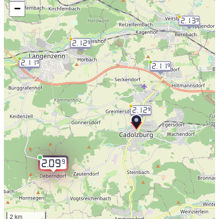
−
2.13
9
2.12
9
2.11
9
2.11
9
2.12
9
9
2.09
2 km