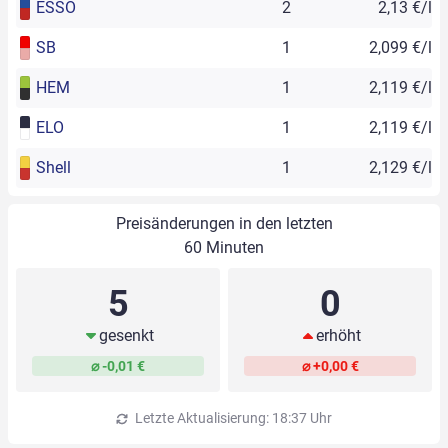
ESSO
2
2,13 €/l
SB
1
2,099 €/l
HEM
1
2,119 €/l
ELO
1
2,119 €/l
Shell
1
2,129 €/l
Preisänderungen in den letzten
60 Minuten
5
0
gesenkt
erhöht
⌀ -0,01 €
⌀ +0,00 €
Letzte Aktualisierung: 18:37 Uhr