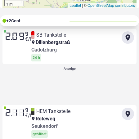
1 mi
Leaflet
|
©
OpenStreetMap contributors
+
2
Cent
9
SB Tankstelle
2.09
€/l
Dillenbergstraß
Cadolzburg
24 h
9
HEM Tankstelle
2.11
€/l
Röteweg
Seukendorf
geöffnet